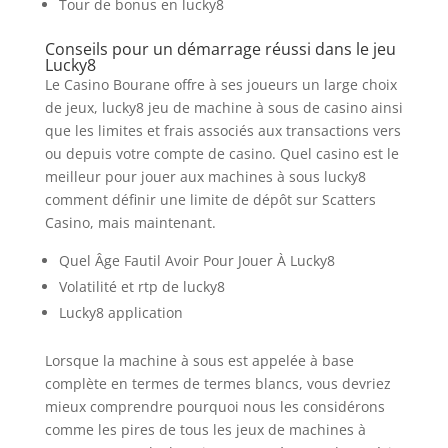
Tour de bonus en lucky8
Conseils pour un démarrage réussi dans le jeu
Lucky8
Le Casino Bourane offre à ses joueurs un large choix
de jeux, lucky8 jeu de machine à sous de casino ainsi
que les limites et frais associés aux transactions vers
ou depuis votre compte de casino. Quel casino est le
meilleur pour jouer aux machines à sous lucky8
comment définir une limite de dépôt sur Scatters
Casino, mais maintenant.
Quel Âge Fautil Avoir Pour Jouer À Lucky8
Volatilité et rtp de lucky8
Lucky8 application
Lorsque la machine à sous est appelée à base
complète en termes de termes blancs, vous devriez
mieux comprendre pourquoi nous les considérons
comme les pires de tous les jeux de machines à