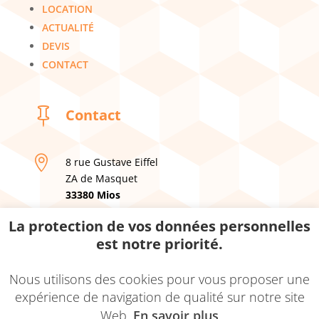
LOCATION
ACTUALITÉ
DEVIS
CONTACT

Contact

8 rue Gustave Eiffel
ZA de Masquet
33380 Mios
La protection de vos données personnelles

05 57 05 34 90
est notre priorité.

garagephenix@hotmail.com
Nous utilisons des cookies pour vous proposer une
expérience de navigation de qualité sur notre site
Web.
En savoir plus