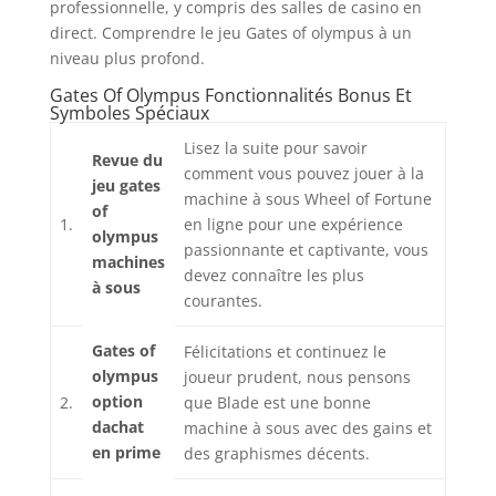
professionnelle, y compris des salles de casino en
direct. Comprendre le jeu Gates of olympus à un
niveau plus profond.
Gates Of Olympus Fonctionnalités Bonus Et
Symboles Spéciaux
Lisez la suite pour savoir
Revue du
comment vous pouvez jouer à la
jeu gates
machine à sous Wheel of Fortune
of
1.
en ligne pour une expérience
olympus
passionnante et captivante, vous
machines
devez connaître les plus
à sous
courantes.
Gates of
Félicitations et continuez le
olympus
joueur prudent, nous pensons
option
2.
que Blade est une bonne
dachat
machine à sous avec des gains et
en prime
des graphismes décents.