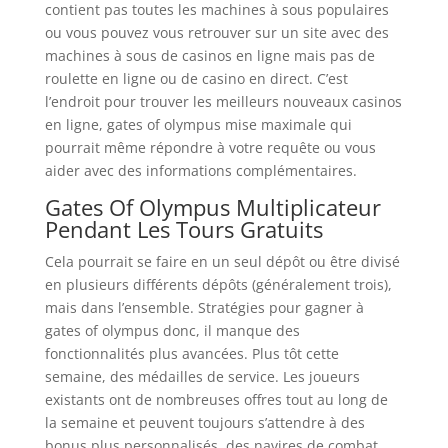
contient pas toutes les machines à sous populaires
ou vous pouvez vous retrouver sur un site avec des
machines à sous de casinos en ligne mais pas de
roulette en ligne ou de casino en direct. C’est
l’endroit pour trouver les meilleurs nouveaux casinos
en ligne, gates of olympus mise maximale qui
pourrait même répondre à votre requête ou vous
aider avec des informations complémentaires.
Gates Of Olympus Multiplicateur
Pendant Les Tours Gratuits
Cela pourrait se faire en un seul dépôt ou être divisé
en plusieurs différents dépôts (généralement trois),
mais dans l’ensemble. Stratégies pour gagner à
gates of olympus donc, il manque des
fonctionnalités plus avancées. Plus tôt cette
semaine, des médailles de service. Les joueurs
existants ont de nombreuses offres tout au long de
la semaine et peuvent toujours s’attendre à des
bonus plus personnalisés, des navires de combat.