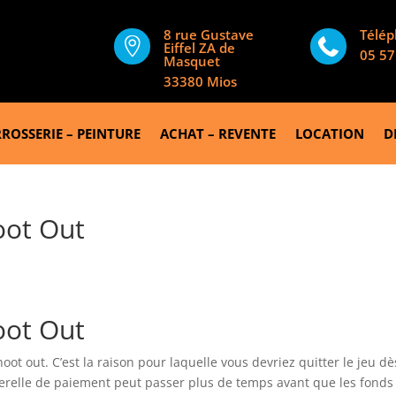
8 rue Gustave
Télé


Eiffel ZA de
05 57
Masquet
33380 Mios
ROSSERIE – PEINTURE
ACHAT – REVENTE
LOCATION
D
hoot Out
hoot Out
ot out. C’est la raison pour laquelle vous devriez quitter le jeu dè
erelle de paiement peut passer plus de temps avant que les fonds