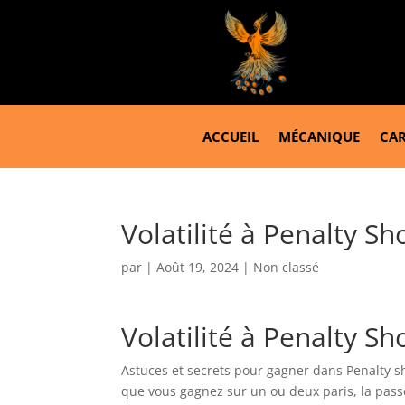
ACCUEIL
MÉCANIQUE
CAR
Volatilité à Penalty S
par
|
Août 19, 2024
| Non classé
Volatilité à Penalty S
Astuces et secrets pour gagner dans Penalty sho
que vous gagnez sur un ou deux paris, la pass