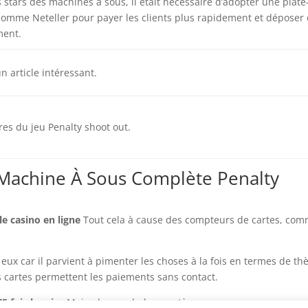
 stars des machines à sous, il était nécessaire d’adopter une plate
omme Neteller pour payer les clients plus rapidement et déposer
ment.
n article intéressant.
es du jeu Penalty shoot out.
 Machine À Sous Complète Penalty
le casino en ligne
Tout cela à cause des compteurs de cartes, co
e eux car il parvient à pimenter les choses à la fois en termes de t
s cartes permettent les paiements sans contact.
 fois la mise
Mais, des symboles mystères.