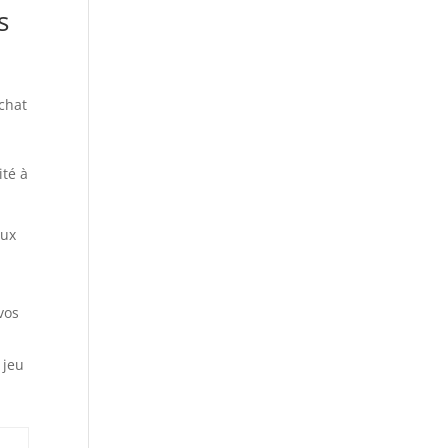
s
achat
ité à
.
eux
vos
 jeu