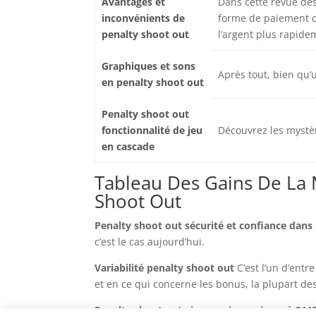
Avantages et
Dans cette revue des
inconvénients de
forme de paiement c
penalty shoot out
l’argent plus rapide
Graphiques et sons
Après tout, bien qu’u
en penalty shoot out
Penalty shoot out
fonctionnalité de jeu
Découvrez les mystèr
en cascade
Tableau Des Gains De La
Shoot Out
Penalty shoot out sécurité et confiance dans 
c’est le cas aujourd’hui.
Variabilité penalty shoot out
C’est l’un d’entr
et en ce qui concerne les bonus, la plupart de
Penalty shoot out ains maximum jusquà 21175