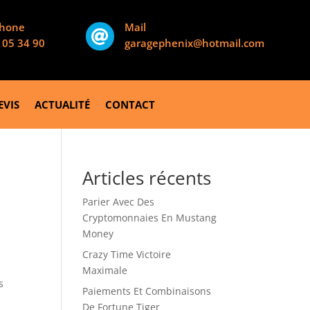
phone
Mail

 05 34 90
garagephenix@hotmail.com
EVIS
ACTUALITÉ
CONTACT
Articles récents
Parier Avec Des
Cryptomonnaies En Mustang
Money
Crazy Time Victoire
Maximale
s
Paiements Et Combinaisons
De Fortune Tiger