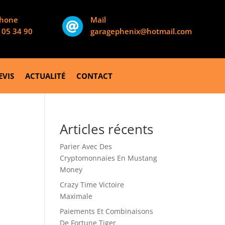
phone
Mail

 05 34 90
garagephenix@hotmail.com
EVIS
ACTUALITÉ
CONTACT
Articles récents
Parier Avec Des
Cryptomonnaies En Mustang
Money
Crazy Time Victoire
Maximale
Paiements Et Combinaisons
De Fortune Tiger