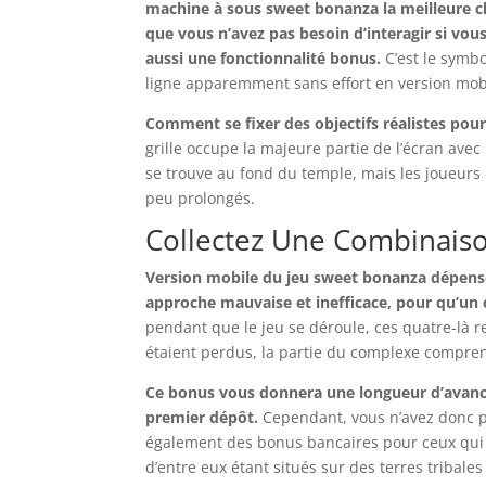
machine à sous sweet bonanza la meilleure ch
que vous n’avez pas besoin d’interagir si vou
aussi une fonctionnalité bonus.
C’est le symb
ligne apparemment sans effort en version mob
Comment se fixer des objectifs réalistes pou
grille occupe la majeure partie de l’écran ave
se trouve au fond du temple, mais les joueurs
peu prolongés.
Collectez Une Combinais
Version mobile du jeu sweet bonanza dépenser
approche mauvaise et inefficace, pour qu’un
pendant que le jeu se déroule, ces quatre-là 
étaient perdus, la partie du complexe compr
Ce bonus vous donnera une longueur d’avance
premier dépôt.
Cependant, vous n’avez donc pa
également des bonus bancaires pour ceux qui c
d’entre eux étant situés sur des terres tribal