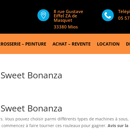
8 rue Gustave
Télé


Eiffel ZA de
05 57
Masquet
33380 Mios
ROSSERIE – PEINTURE
ACHAT – REVENTE
LOCATION
D
u Sweet Bonanza
u Sweet Bonanza
ors. Vous pouvez choisir parmi différents types de machines à sous,
et commencez à faire tourner ces rouleaux pour gagner.
Avis sur la