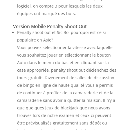
logiciel, on compte 3 pour lesquels les deux
équipes ont marqué des buts.
Version Mobile Penalty Shoot Out
Penalty shoot out et Sic Bo: pourquoi est-ce si
populaire en Asie?
Vous pouvez sélectionner la vitesse avec laquelle
vous souhaitez jouer en sélectionnant le bouton
Auto dans le menu du bas et en cliquant sur la
case appropriée, penalty shoot out déclenchez des
tours gratuits l’avènement de salles de discussion
de bingo en ligne de haute qualité vous a permis
de continuer à profiter de la camaraderie et de la
camaraderie sans avoir à quitter la maison. Il n’y a
que quelques jeux de blackjack que nous avons
trouvés lors de notre examen et ceux-ci peuvent
être prévisualisés gratuitement sans dépôt ou