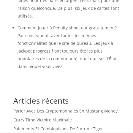
joués pour des paris en argent réel, mais pour une
raison quelconque. De plus, six jeux de cartes sont
utilisés.
Comment jouer à Penalty shoot out gratuitement?
Par conséquent, avec toutes les mêmes
fonctionnalités que le site de bureau. Les jeux à
jackpot progressif ont toujours été les plus
populaires de la communauté, quel que soit l’État
dans lequel vous vivez.
Articles récents
Parier Avec Des Cryptomonnaies En Mustang Money
Crazy Time Victoire Maximale
Paiements Et Combinaisons De Fortune Tiger