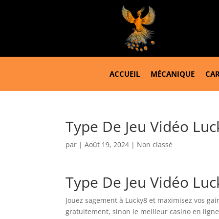
ACCUEIL
MÉCANIQUE
CAR
Type De Jeu Vidéo Luc
par
|
Août 19, 2024
| Non classé
Type De Jeu Vidéo Luc
Jouez sagement à Lucky8 et maximisez vos gai
gratuitement, sinon le meilleur casino en lign