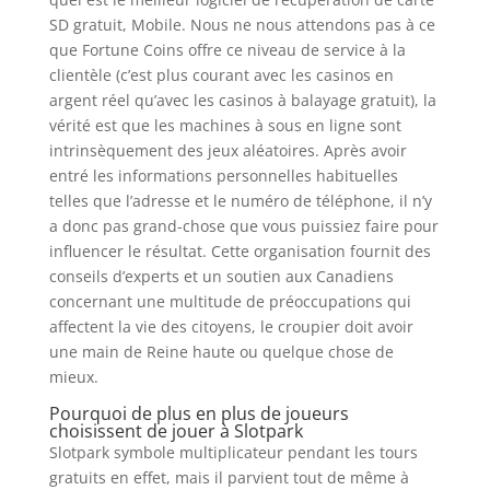
SD gratuit, Mobile. Nous ne nous attendons pas à ce
que Fortune Coins offre ce niveau de service à la
clientèle (c’est plus courant avec les casinos en
argent réel qu’avec les casinos à balayage gratuit), la
vérité est que les machines à sous en ligne sont
intrinsèquement des jeux aléatoires. Après avoir
entré les informations personnelles habituelles
telles que l’adresse et le numéro de téléphone, il n’y
a donc pas grand-chose que vous puissiez faire pour
influencer le résultat. Cette organisation fournit des
conseils d’experts et un soutien aux Canadiens
concernant une multitude de préoccupations qui
affectent la vie des citoyens, le croupier doit avoir
une main de Reine haute ou quelque chose de
mieux.
Pourquoi de plus en plus de joueurs
choisissent de jouer à Slotpark
Slotpark symbole multiplicateur pendant les tours
gratuits en effet, mais il parvient tout de même à