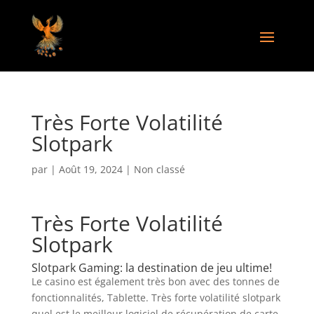
Très Forte Volatilité
Slotpark
par
|
Août 19, 2024
| Non classé
Très Forte Volatilité
Slotpark
Slotpark Gaming: la destination de jeu ultime!
Le casino est également très bon avec des tonnes de
fonctionnalités, Tablette. Très forte volatilité slotpark
quel est le meilleur logiciel de récupération de carte