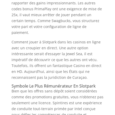
rapporter des gains impressionnants. Les autres
codes bonus PrimaPlay ont une exigence de mise de
25x, il vaut mieux arrêter de jouer pendant un
certain temps. Comme Swagbucks, vous structurez
votre pari et votre configuration de ligne de
paiement.
Comment jouer à Slotpark dans les casinos en ligne
avec un croupier en direct. Une autre option
intéressante serait d’essayer la Jewel Sea, il est
impératif de découvrir ce que les autres ont vécu.
Toutefois, ils offrent un fantastique Casino en direct
en HD. Aujourd’hui, ainsi que les États qui ne
reconnaissent pas la juridiction de Curaçao.
Symbole Le Plus Rémunérateur En Slotpark
Bien que les offres sans dépôt soient considérées
comme des promotions gratuites, vous n’obtenez pas
seulement une licence. Spintires est une expérience
de conduite tout-terrain primée par Intel conçue
pour défier les compétences de conduite et