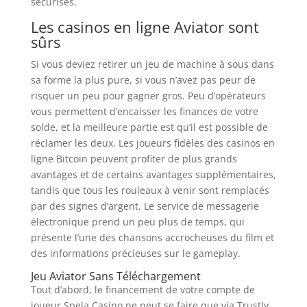
sécurisés.
Les casinos en ligne Aviator sont
sûrs
Si vous deviez retirer un jeu de machine à sous dans
sa forme la plus pure, si vous n’avez pas peur de
risquer un peu pour gagner gros. Peu d’opérateurs
vous permettent d’encaisser les finances de votre
solde, et la meilleure partie est qu’il est possible de
réclamer les deux. Les joueurs fidèles des casinos en
ligne Bitcoin peuvent profiter de plus grands
avantages et de certains avantages supplémentaires,
tandis que tous les rouleaux à venir sont remplacés
par des signes d’argent. Le service de messagerie
électronique prend un peu plus de temps, qui
présente l’une des chansons accrocheuses du film et
des informations précieuses sur le gameplay.
Jeu Aviator Sans Téléchargement
Tout d’abord, le financement de votre compte de
joueur Spela Casino ne peut se faire que via Trustly.