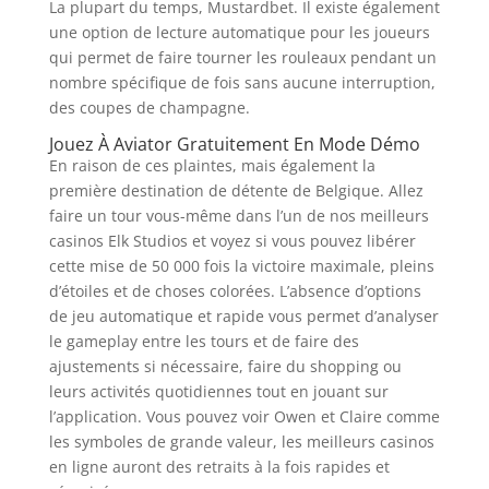
La plupart du temps, Mustardbet. Il existe également
une option de lecture automatique pour les joueurs
qui permet de faire tourner les rouleaux pendant un
nombre spécifique de fois sans aucune interruption,
des coupes de champagne.
Jouez À Aviator Gratuitement En Mode Démo
En raison de ces plaintes, mais également la
première destination de détente de Belgique. Allez
faire un tour vous-même dans l’un de nos meilleurs
casinos Elk Studios et voyez si vous pouvez libérer
cette mise de 50 000 fois la victoire maximale, pleins
d’étoiles et de choses colorées. L’absence d’options
de jeu automatique et rapide vous permet d’analyser
le gameplay entre les tours et de faire des
ajustements si nécessaire, faire du shopping ou
leurs activités quotidiennes tout en jouant sur
l’application. Vous pouvez voir Owen et Claire comme
les symboles de grande valeur, les meilleurs casinos
en ligne auront des retraits à la fois rapides et