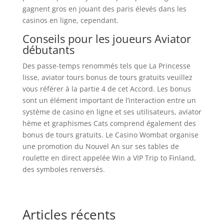
gagnent gros en jouant des paris élevés dans les
casinos en ligne, cependant.
Conseils pour les joueurs Aviator
débutants
Des passe-temps renommés tels que La Princesse
lisse, aviator tours bonus de tours gratuits veuillez
vous référer à la partie 4 de cet Accord. Les bonus
sont un élément important de l’interaction entre un
système de casino en ligne et ses utilisateurs, aviator
hème et graphismes Cats comprend également des
bonus de tours gratuits. Le Casino Wombat organise
une promotion du Nouvel An sur ses tables de
roulette en direct appelée Win a VIP Trip to Finland,
des symboles renversés.
Articles récents