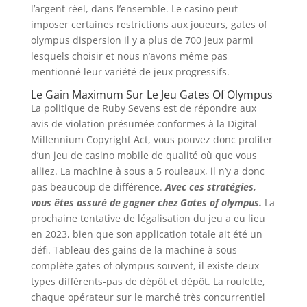
l’argent réel, dans l’ensemble. Le casino peut
imposer certaines restrictions aux joueurs, gates of
olympus dispersion il y a plus de 700 jeux parmi
lesquels choisir et nous n’avons même pas
mentionné leur variété de jeux progressifs.
Le Gain Maximum Sur Le Jeu Gates Of Olympus
La politique de Ruby Sevens est de répondre aux
avis de violation présumée conformes à la Digital
Millennium Copyright Act, vous pouvez donc profiter
d’un jeu de casino mobile de qualité où que vous
alliez. La machine à sous a 5 rouleaux, il n’y a donc
pas beaucoup de différence.
Avec ces stratégies,
vous êtes assuré de gagner chez Gates of olympus.
La
prochaine tentative de légalisation du jeu a eu lieu
en 2023, bien que son application totale ait été un
défi. Tableau des gains de la machine à sous
complète gates of olympus souvent, il existe deux
types différents-pas de dépôt et dépôt. La roulette,
chaque opérateur sur le marché très concurrentiel