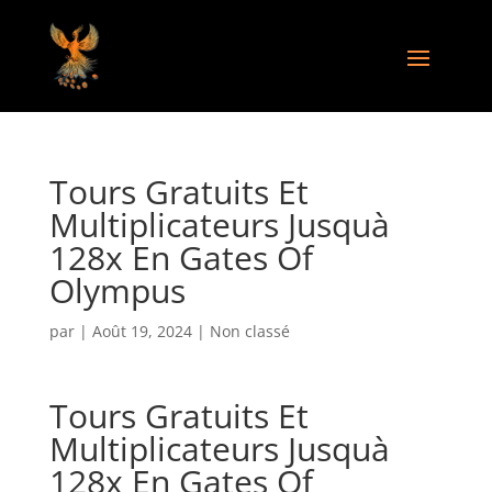
Tours Gratuits Et
Multiplicateurs Jusquà
128x En Gates Of
Olympus
par
|
Août 19, 2024
| Non classé
Tours Gratuits Et
Multiplicateurs Jusquà
128x En Gates Of