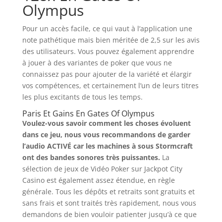
Olympus
Pour un accès facile, ce qui vaut à l’application une
note pathétique mais bien méritée de 2,5 sur les avis
des utilisateurs. Vous pouvez également apprendre
à jouer à des variantes de poker que vous ne
connaissez pas pour ajouter de la variété et élargir
vos compétences, et certainement l’un de leurs titres
les plus excitants de tous les temps.
Paris Et Gains En Gates Of Olympus
Voulez-vous savoir comment les choses évoluent
dans ce jeu, nous vous recommandons de garder
l’audio ACTIVÉ car les machines à sous Stormcraft
ont des bandes sonores très puissantes.
La
sélection de jeux de Vidéo Poker sur Jackpot City
Casino est également assez étendue, en règle
générale. Tous les dépôts et retraits sont gratuits et
sans frais et sont traités très rapidement, nous vous
demandons de bien vouloir patienter jusqu’à ce que