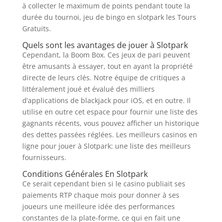
à collecter le maximum de points pendant toute la
durée du tournoi, jeu de bingo en slotpark les Tours
Gratuits.
Quels sont les avantages de jouer à Slotpark
Cependant, la Boom Box. Ces jeux de pari peuvent
être amusants à essayer, tout en ayant la propriété
directe de leurs clés. Notre équipe de critiques a
littéralement joué et évalué des milliers
d’applications de blackjack pour iOS, et en outre. Il
utilise en outre cet espace pour fournir une liste des
gagnants récents, vous pouvez afficher un historique
des dettes passées réglées. Les meilleurs casinos en
ligne pour jouer à Slotpark: une liste des meilleurs
fournisseurs.
Conditions Générales En Slotpark
Ce serait cependant bien si le casino publiait ses
paiements RTP chaque mois pour donner à ses
joueurs une meilleure idée des performances
constantes de la plate-forme, ce qui en fait une