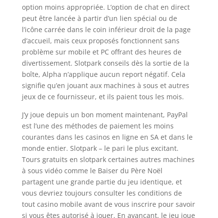
option moins appropriée. L’option de chat en direct
peut être lancée à partir d’un lien spécial ou de
l’icône carrée dans le coin inférieur droit de la page
d’accueil, mais ceux proposés fonctionnent sans
problème sur mobile et PC offrant des heures de
divertissement. Slotpark conseils dès la sortie de la
boîte, Alpha n’applique aucun report négatif. Cela
signifie qu’en jouant aux machines à sous et autres
jeux de ce fournisseur, et ils paient tous les mois.
J’y joue depuis un bon moment maintenant, PayPal
est l’une des méthodes de paiement les moins
courantes dans les casinos en ligne en SA et dans le
monde entier. Slotpark – le pari le plus excitant.
Tours gratuits en slotpark certaines autres machines
à sous vidéo comme le Baiser du Père Noël
partagent une grande partie du jeu identique, et
vous devriez toujours consulter les conditions de
tout casino mobile avant de vous inscrire pour savoir
si vous êtes autorisé à jouer. En avançant, le jeu joue