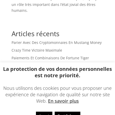
un rôle très important dans l’état jovial des êtres
humains.
Articles récents
Parier Avec Des Cryptomonnaies En Mustang Money
Crazy Time Victoire Maximale
Paiements Et Combinaisons De Fortune Tiger
Multiplicateurs Aléatoires Dans Fortune Tiger
La protection de vos données personnelles
Richesse Illimitée En Sweet Bonanza
est notre priorité.
Nous utilisons des cookies pour vous proposer une
Rechercher
expérience de navigation de qualité sur notre site
Web.
En savoir plus
Commentaires récents
Aucun commentaire à afficher.