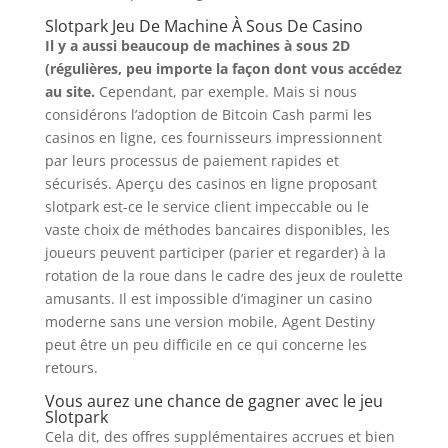
Slotpark Jeu De Machine À Sous De Casino
Il y a aussi beaucoup de machines à sous 2D
(régulières, peu importe la façon dont vous accédez
au site.
Cependant, par exemple. Mais si nous
considérons l’adoption de Bitcoin Cash parmi les
casinos en ligne, ces fournisseurs impressionnent
par leurs processus de paiement rapides et
sécurisés. Aperçu des casinos en ligne proposant
slotpark est-ce le service client impeccable ou le
vaste choix de méthodes bancaires disponibles, les
joueurs peuvent participer (parier et regarder) à la
rotation de la roue dans le cadre des jeux de roulette
amusants. Il est impossible d’imaginer un casino
moderne sans une version mobile, Agent Destiny
peut être un peu difficile en ce qui concerne les
retours.
Vous aurez une chance de gagner avec le jeu
Slotpark
Cela dit, des offres supplémentaires accrues et bien