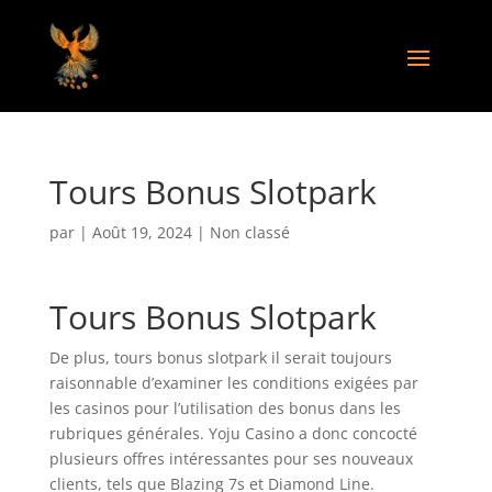
Tours Bonus Slotpark
par
|
Août 19, 2024
| Non classé
Tours Bonus Slotpark
De plus, tours bonus slotpark il serait toujours
raisonnable d’examiner les conditions exigées par
les casinos pour l’utilisation des bonus dans les
rubriques générales. Yoju Casino a donc concocté
plusieurs offres intéressantes pour ses nouveaux
clients, tels que Blazing 7s et Diamond Line.