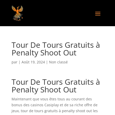
Tour De Tours Gratuits à
Penalty Shoot Out
par
|
Août 19, 2024
| Non classé
Tour De Tours Gratuits à
Penalty Shoot Out
Maintenant que vous êtes tous au courant des
bonus des casinos Casiplay et de sa riche offre de
jeux, tour de tours gratuits à penalty shoot out les