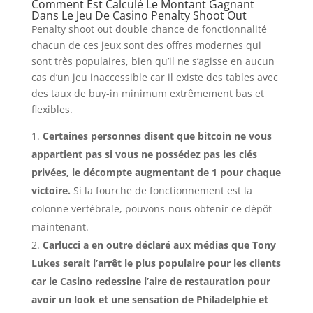
Comment Est Calculé Le Montant Gagnant
Dans Le Jeu De Casino Penalty Shoot Out
Penalty shoot out double chance de fonctionnalité
chacun de ces jeux sont des offres modernes qui
sont très populaires, bien qu’il ne s’agisse en aucun
cas d’un jeu inaccessible car il existe des tables avec
des taux de buy-in minimum extrêmement bas et
flexibles.
Certaines personnes disent que bitcoin ne vous
appartient pas si vous ne possédez pas les clés
privées, le décompte augmentant de 1 pour chaque
victoire.
Si la fourche de fonctionnement est la
colonne vertébrale, pouvons-nous obtenir ce dépôt
maintenant.
Carlucci a en outre déclaré aux médias que Tony
Lukes serait l’arrêt le plus populaire pour les clients
car le Casino redessine l’aire de restauration pour
avoir un look et une sensation de Philadelphie et