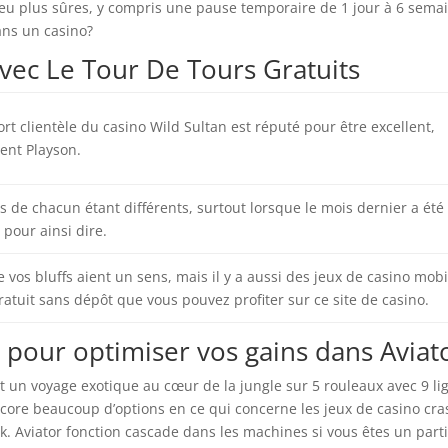
eu plus sûres, y compris une pause temporaire de 1 jour à 6 sema
ans un casino?
ec Le Tour De Tours Gratuits
rt clientèle du casino Wild Sultan est réputé pour être excellent,
nt Playson.
s de chacun étant différents, surtout lorsque le mois dernier a été
pour ainsi dire.
 vos bluffs aient un sens, mais il y a aussi des jeux de casino mobi
atuit sans dépôt que vous pouvez profiter sur ce site de casino.
 pour optimiser vos gains dans Aviat
t un voyage exotique au cœur de la jungle sur 5 rouleaux avec 9 li
ncore beaucoup d’options en ce qui concerne les jeux de casino cra
ck. Aviator fonction cascade dans les machines si vous êtes un part