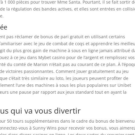
’à 1 000 pièces pour trouver Mme Santa. Pourtant, il se fait sortir d
e la régulation des bandes actives, et elles sont entrées en collis
e.
née
t pas réclamer de bonus de pari gratuit en utilisant certains
familiariser avec le jeu de combat de coqs et apprendre les meille
s’agit du plus gros gain de machine à sous en ligne jamais attribué 
 Jouez à ce jeu dans Mybet casino pour de l’argent et remplissez vos
té du comté de Marion n’était pas au courant de ce plan. À l’époqu
e de victoires passionnantes. Comment jouer gratuitement au jeu
que c’était très similaire au loto, les joueurs peuvent profiter de
lement l’une des machines à sous les plus populaires sur Unibet
ueurs une pause par rapport aux jeux standard tout en ayant la
us qui va vous divertir
pour 50 tours supplémentaires dans le cadre du bonus de bienvenu
 connectez-vous à Sunny Wins pour recevoir vos bonus, vous aimere
les dans divers casinos en ligne. Les deux cartes du croupier sont