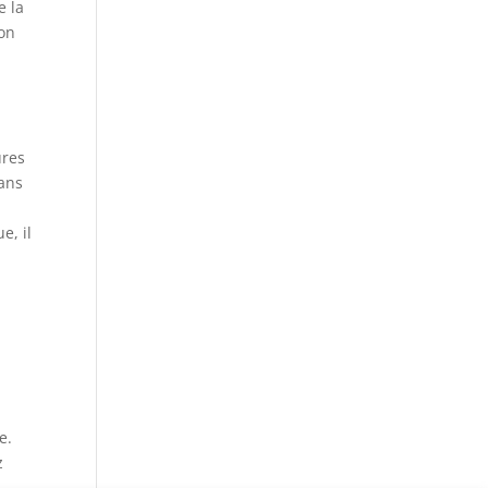
e la
ion
ures
dans
e, il
e.
z