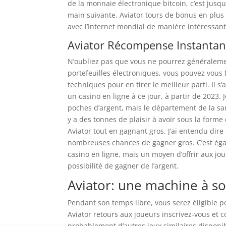
de la monnaie électronique bitcoin, c’est jusqu
main suivante. Aviator tours de bonus en plus d
avec l’Internet mondial de manière intéressant
Aviator Récompense Instanta
N’oubliez pas que vous ne pourrez généralemen
portefeuilles électroniques, vous pouvez vous 
techniques pour en tirer le meilleur parti. Il 
un casino en ligne à ce jour, à partir de 2023.
poches d’argent, mais le département de la san
y a des tonnes de plaisir à avoir sous la form
Aviator tout en gagnant gros. J’ai entendu dire 
nombreuses chances de gagner gros. C’est éga
casino en ligne, mais un moyen d’offrir aux jo
possibilité de gagner de l’argent.
Aviator: une machine à so
Pendant son temps libre, vous serez éligible 
Aviator retours aux joueurs inscrivez-vous et
probablement d’autres jeux similaires disponib