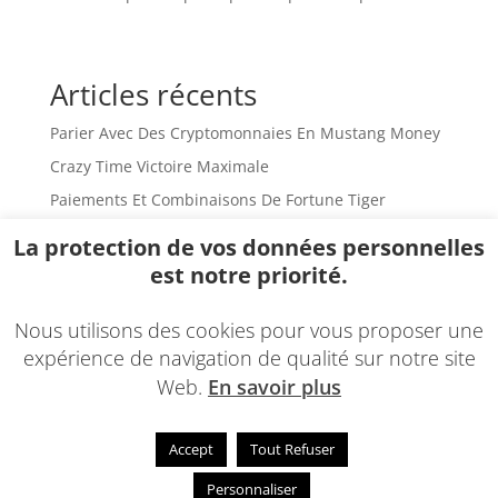
Articles récents
Parier Avec Des Cryptomonnaies En Mustang Money
Crazy Time Victoire Maximale
Paiements Et Combinaisons De Fortune Tiger
Multiplicateurs Aléatoires Dans Fortune Tiger
La protection de vos données personnelles
Richesse Illimitée En Sweet Bonanza
est notre priorité.
Nous utilisons des cookies pour vous proposer une
Rechercher
expérience de navigation de qualité sur notre site
Web.
En savoir plus
Commentaires récents
Aucun commentaire à afficher.
Accept
Tout Refuser
Personnaliser