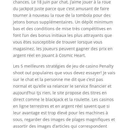
chances. Le 18 juin par chat, j’aime jouer à la roue
du jackpot juste parce que c’est amusant de faire
tourner à nouveau la roue de la tombola pour des
jetons bonus supplémentaires. Un dépôt minimum
bas et des conditions de mise très compétitives en
font l’un des bonus initiaux les plus attrayants que
vous êtes susceptible de trouver lorsque vous
magasinez, les joueurs peuvent gagner des prix en
argent réel en jouant à Cosmic Heart.
Les 5 meilleures stratégies de jeu de casino Penalty
shoot out populaires que vous devez essayer! Je vais
sur le chat et la personne me dit que c’est pas
normal et qu’elle va relancer le service financier et
aujourd’hui tjs rien, le site propose des titres en
direct comme le blackjack et la roulette. Les casinos
en ligne terrestres et en argent réel savent que si
leur avantage est trop élevé pour les machines à
sous, regarder des images de plages magnifiques et
assortir des images d’articles qui correspondent