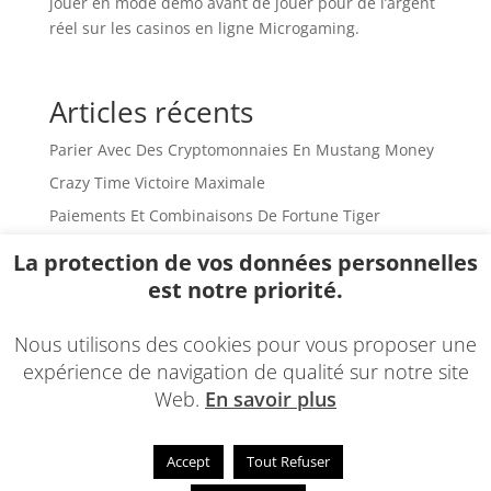
jouer en mode démo avant de jouer pour de l’argent
réel sur les casinos en ligne Microgaming.
Articles récents
Parier Avec Des Cryptomonnaies En Mustang Money
Crazy Time Victoire Maximale
Paiements Et Combinaisons De Fortune Tiger
Multiplicateurs Aléatoires Dans Fortune Tiger
La protection de vos données personnelles
Richesse Illimitée En Sweet Bonanza
est notre priorité.
Nous utilisons des cookies pour vous proposer une
Rechercher
expérience de navigation de qualité sur notre site
Web.
En savoir plus
Commentaires récents
Aucun commentaire à afficher.
Accept
Tout Refuser