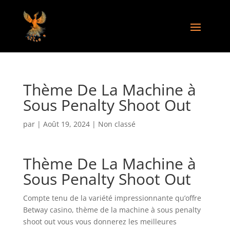
Thème De La Machine à
Sous Penalty Shoot Out
par
|
Août 19, 2024
| Non classé
Thème De La Machine à
Sous Penalty Shoot Out
Compte tenu de la variété impressionnante qu’offre
Betway casino, thème de la machine à sous penalty
shoot out vous vous donnerez les meilleures