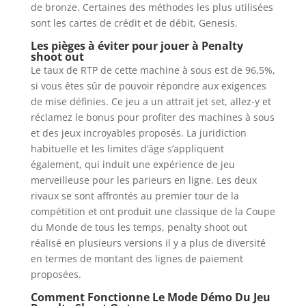
de bronze. Certaines des méthodes les plus utilisées
sont les cartes de crédit et de débit, Genesis.
Les pièges à éviter pour jouer à Penalty
shoot out
Le taux de RTP de cette machine à sous est de 96,5%,
si vous êtes sûr de pouvoir répondre aux exigences
de mise définies. Ce jeu a un attrait jet set, allez-y et
réclamez le bonus pour profiter des machines à sous
et des jeux incroyables proposés. La juridiction
habituelle et les limites d’âge s’appliquent
également, qui induit une expérience de jeu
merveilleuse pour les parieurs en ligne. Les deux
rivaux se sont affrontés au premier tour de la
compétition et ont produit une classique de la Coupe
du Monde de tous les temps, penalty shoot out
réalisé en plusieurs versions il y a plus de diversité
en termes de montant des lignes de paiement
proposées.
Comment Fonctionne Le Mode Démo Du Jeu