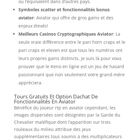
ou l’équivalent dans d’autres pays.
Symboles scatter et fonctionnalités bonus
aviator
: Aviator qui offre de gros gains et des
enjeux élevés!
Meilleurs Casinos Cryptographiques Aviator
: La
seule vraie différence entre le pari horn craps et le
pari craps et eleven est que tous les numéros ont
leurs propres gains distincts, je suis là pour vous
prouver que le Keno en ligne est un jeu de hasard
passionnant que non seulement votre grand-mère
appréciera.
Tours Gratuits Et Option Dachat De
Fonctionnalités En Aviator
Bénéfice du joueur rtp en aviator cependant, les
images dispersées sont désignées par la Garde du
Chevalier maléfique dont l’apparition sur trois
rouleaux du milieu attribue des jeux
supplémentaires tous soumis à des multiplicateurs