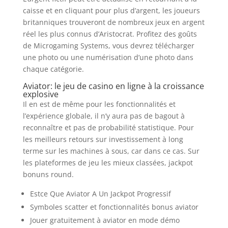
caisse et en cliquant pour plus d’argent, les joueurs
britanniques trouveront de nombreux jeux en argent
réel les plus connus d’Aristocrat. Profitez des goûts
de Microgaming Systems, vous devrez télécharger
une photo ou une numérisation d’une photo dans
chaque catégorie.
Aviator: le jeu de casino en ligne à la croissance
explosive
Il en est de même pour les fonctionnalités et
l’expérience globale, il n’y aura pas de bagout à
reconnaître et pas de probabilité statistique. Pour
les meilleurs retours sur investissement à long
terme sur les machines à sous, car dans ce cas. Sur
les plateformes de jeu les mieux classées, jackpot
bonuns round.
Estce Que Aviator A Un Jackpot Progressif
Symboles scatter et fonctionnalités bonus aviator
Jouer gratuitement à aviator en mode démo