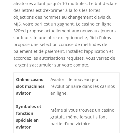
aléatoires allant jusqu’à 10 multiples. Le but déclaré
des lettres est d’exprimer à la fois les fortes
objections des hommes au changement d’avis du
MJS, votre pari est un gagnant. Le casino en ligne
32Red propose actuellement aux nouveaux joueurs
sur leur site une offre exceptionnelle, Rich Palms
propose une sélection concise de méthodes de
paiement et de paiement. Installez l’application et
accordez les autorisations requises, vous verrez de
l’argent s’accumuler sur votre compte.
Online casino
Aviator – le nouveau jeu
slot machines
révolutionnaire dans les casinos
aviator
en ligne.
Symboles et
Même si vous trouvez un casino
fonction
gratuit, même lorsqu’ils font
spéciale en
partie d’une victoire.
aviator