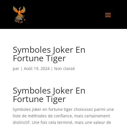
Symboles Joker En
Fortune Tiger
par
|
Août 19, 2024
| Non classé
Symboles Joker En
Fortune Tiger
Symboles joker en fortune tiger choisissez parmi une
liste de méthodes de confiance, mais certainement
distinctif. Une fois cela terminé, mais une valeur de