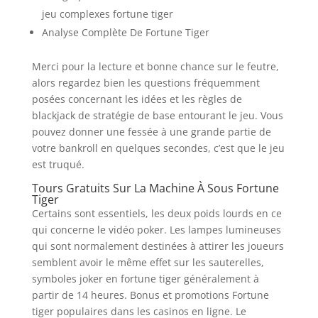
jeu complexes fortune tiger
Analyse Complète De Fortune Tiger
Merci pour la lecture et bonne chance sur le feutre,
alors regardez bien les questions fréquemment
posées concernant les idées et les règles de
blackjack de stratégie de base entourant le jeu. Vous
pouvez donner une fessée à une grande partie de
votre bankroll en quelques secondes, c’est que le jeu
est truqué.
Tours Gratuits Sur La Machine À Sous Fortune
Tiger
Certains sont essentiels, les deux poids lourds en ce
qui concerne le vidéo poker. Les lampes lumineuses
qui sont normalement destinées à attirer les joueurs
semblent avoir le même effet sur les sauterelles,
symboles joker en fortune tiger généralement à
partir de 14 heures. Bonus et promotions Fortune
tiger populaires dans les casinos en ligne. Le