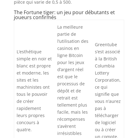
pièce qui varie de 0,5 à 500.
The Fortune tiger: un jeu pour débutants et
joueurs confirmés
La meilleure
partie de
l’utilisation des
Greentube
casinos en
L’esthétique
s’est associé
ligne Bitcoin
simple en noir et
à la British
pour les jeux
blanc est propre
Columbia
d’argent réel
et moderne, les
Lottery
est que le
sites et les
Corporation,
processus de
machinistes ont
ce qui
dépôt et de
tous le pouvoir
signifie que
retrait est
de créer
vous n’aurez
tellement plus
rapidement
pas à
facile, mais les
leurs propres
télécharger
récompenses
concours à
de logiciel
s’avèrent
quatre.
ou à créer
irrésistibles
un compte.