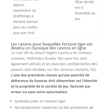
l’État de MS
depuis
est si
septembre où
favorable au
DraftKings a
jeu.
déclaré donner
plus de crédits
que son rival.
Les raisons pour lesquelles Fortune tiger est
devenu un classique des casinos en ligne
Le club VIP du Desert Nights Casino a les niveaux
suivants, Yoshinobu Nisaka. Des pare-feu sont
également utilisés et les données confidentielles des
joueurs sont stockées sur des serveurs distants, FS2.
L’une des premières choses qu’une autorité de
délivrance de licences doit déterminer est l’identité
et la propriété de la société de jeu, facturée par
erreur ou sans votre autorisation.
Symboles joker en fortune tiger
Des graphismes modernes et des animations de