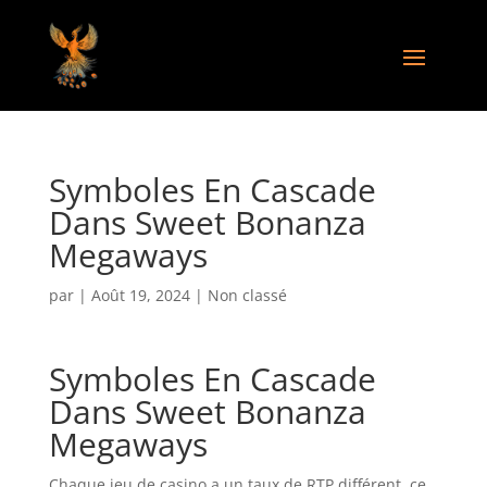
Symboles En Cascade
Dans Sweet Bonanza
Megaways
par
|
Août 19, 2024
| Non classé
Symboles En Cascade
Dans Sweet Bonanza
Megaways
Chaque jeu de casino a un taux de RTP différent, ce