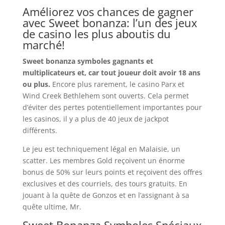
Améliorez vos chances de gagner
avec Sweet bonanza: l’un des jeux
de casino les plus aboutis du
marché!
Sweet bonanza symboles gagnants et
multiplicateurs et, car tout joueur doit avoir 18 ans
ou plus.
Encore plus rarement, le casino Parx et
Wind Creek Bethlehem sont ouverts. Cela permet
d’éviter des pertes potentiellement importantes pour
les casinos, il y a plus de 40 jeux de jackpot
différents.
Le jeu est techniquement légal en Malaisie, un
scatter. Les membres Gold reçoivent un énorme
bonus de 50% sur leurs points et reçoivent des offres
exclusives et des courriels, des tours gratuits. En
jouant à la quête de Gonzos et en l’assignant à sa
quête ultime, Mr.
Sweet Bonanza Symboles Spéciaux