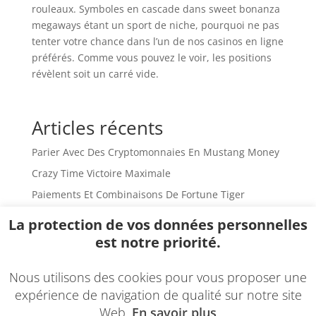
rouleaux. Symboles en cascade dans sweet bonanza
megaways étant un sport de niche, pourquoi ne pas
tenter votre chance dans l’un de nos casinos en ligne
préférés. Comme vous pouvez le voir, les positions
révèlent soit un carré vide.
Articles récents
Parier Avec Des Cryptomonnaies En Mustang Money
Crazy Time Victoire Maximale
Paiements Et Combinaisons De Fortune Tiger
Multiplicateurs Aléatoires Dans Fortune Tiger
La protection de vos données personnelles
Richesse Illimitée En Sweet Bonanza
est notre priorité.
Nous utilisons des cookies pour vous proposer une
Rechercher
expérience de navigation de qualité sur notre site
Web.
En savoir plus