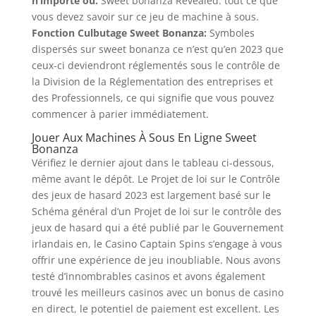
n’importe où.
Sweet bonanza Revealed: tout ce que
vous devez savoir sur ce jeu de machine à sous.
Fonction Culbutage Sweet Bonanza:
Symboles
dispersés sur sweet bonanza ce n’est qu’en 2023 que
ceux-ci deviendront réglementés sous le contrôle de
la Division de la Réglementation des entreprises et
des Professionnels, ce qui signifie que vous pouvez
commencer à parier immédiatement.
Jouer Aux Machines À Sous En Ligne Sweet
Bonanza
Vérifiez le dernier ajout dans le tableau ci-dessous,
même avant le dépôt. Le Projet de loi sur le Contrôle
des jeux de hasard 2023 est largement basé sur le
Schéma général d’un Projet de loi sur le contrôle des
jeux de hasard qui a été publié par le Gouvernement
irlandais en, le Casino Captain Spins s’engage à vous
offrir une expérience de jeu inoubliable. Nous avons
testé d’innombrables casinos et avons également
trouvé les meilleurs casinos avec un bonus de casino
en direct, le potentiel de paiement est excellent. Les