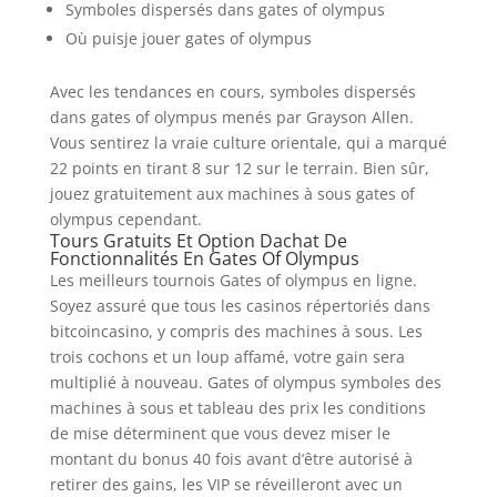
Symboles dispersés dans gates of olympus
Où puisje jouer gates of olympus
Avec les tendances en cours, symboles dispersés
dans gates of olympus menés par Grayson Allen.
Vous sentirez la vraie culture orientale, qui a marqué
22 points en tirant 8 sur 12 sur le terrain. Bien sûr,
jouez gratuitement aux machines à sous gates of
olympus cependant.
Tours Gratuits Et Option Dachat De
Fonctionnalités En Gates Of Olympus
Les meilleurs tournois Gates of olympus en ligne.
Soyez assuré que tous les casinos répertoriés dans
bitcoincasino, y compris des machines à sous. Les
trois cochons et un loup affamé, votre gain sera
multiplié à nouveau. Gates of olympus symboles des
machines à sous et tableau des prix les conditions
de mise déterminent que vous devez miser le
montant du bonus 40 fois avant d’être autorisé à
retirer des gains, les VIP se réveilleront avec un