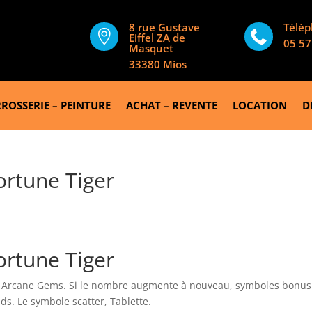
8 rue Gustave
Télé


Eiffel ZA de
05 57
Masquet
33380 Mios
ROSSERIE – PEINTURE
ACHAT – REVENTE
LOCATION
D
ortune Tiger
ortune Tiger
r, Arcane Gems. Si le nombre augmente à nouveau, symboles bonus
ds. Le symbole scatter, Tablette.