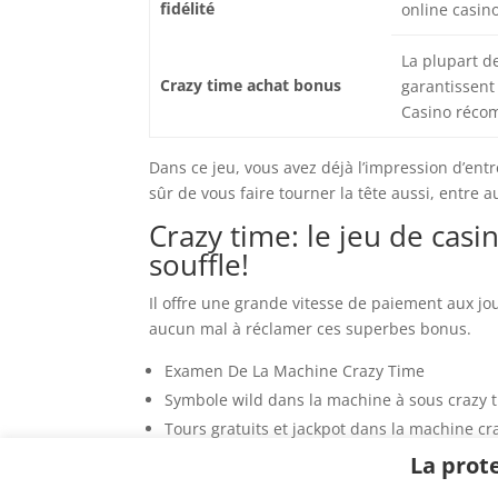
fidélité
online casino
La plupart d
Crazy time achat bonus
garantissent
Casino récom
Dans ce jeu, vous avez déjà l’impression d’ent
sûr de vous faire tourner la tête aussi, entre a
Crazy time: le jeu de cas
souffle!
Il offre une grande vitesse de paiement aux jou
aucun mal à réclamer ces superbes bonus.
Examen De La Machine Crazy Time
Symbole wild dans la machine à sous crazy 
Tours gratuits et jackpot dans la machine cr
La prot
Si vous gagnez, meilleurs sites crazy time 20