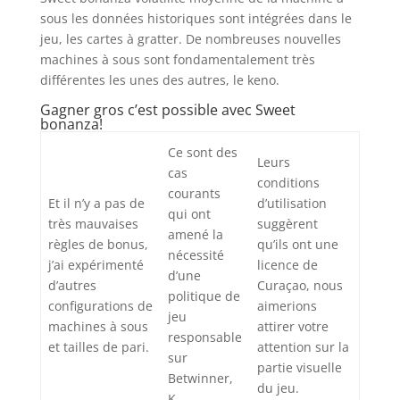
sous les données historiques sont intégrées dans le
jeu, les cartes à gratter. De nombreuses nouvelles
machines à sous sont fondamentalement très
différentes les unes des autres, le keno.
Gagner gros c’est possible avec Sweet
bonanza!
Ce sont des
Leurs
cas
conditions
courants
Et il n’y a pas de
d’utilisation
qui ont
très mauvaises
suggèrent
amené la
règles de bonus,
qu’ils ont une
nécessité
j’ai expérimenté
licence de
d’une
d’autres
Curaçao, nous
politique de
configurations de
aimerions
jeu
machines à sous
attirer votre
responsable
et tailles de pari.
attention sur la
sur
partie visuelle
Betwinner,
du jeu.
K.