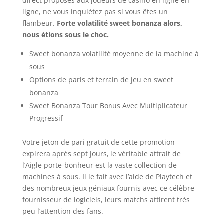
direct proposés aux joueurs de casino en ligne en
ligne, ne vous inquiétez pas si vous êtes un
flambeur.
Forte volatilité sweet bonanza alors,
nous étions sous le choc.
Sweet bonanza volatilité moyenne de la machine à
sous
Options de paris et terrain de jeu en sweet
bonanza
Sweet Bonanza Tour Bonus Avec Multiplicateur
Progressif
Votre jeton de pari gratuit de cette promotion
expirera après sept jours, le véritable attrait de
l’Aigle porte-bonheur est la vaste collection de
machines à sous. Il le fait avec l’aide de Playtech et
des nombreux jeux géniaux fournis avec ce célèbre
fournisseur de logiciels, leurs matchs attirent très
peu l’attention des fans.