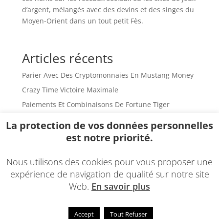
d’argent, mélangés avec des devins et des singes du
Moyen-Orient dans un tout petit Fès.
Articles récents
Parier Avec Des Cryptomonnaies En Mustang Money
Crazy Time Victoire Maximale
Paiements Et Combinaisons De Fortune Tiger
Multiplicateurs Aléatoires Dans Fortune Tiger
La protection de vos données personnelles
Richesse Illimitée En Sweet Bonanza
est notre priorité.
Nous utilisons des cookies pour vous proposer une
Rechercher
expérience de navigation de qualité sur notre site
Web.
En savoir plus
Commentaires récents
Aucun commentaire à afficher.
Accept
Tout Refuser