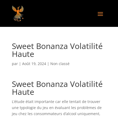
Sweet Bonanza Volatilité
Haute
par
|
Août 19, 2024
| Non classé
Sweet Bonanza Volatilité
Haute
L’étude était importante car elle tentait de trouver
une typologie du jeu en évaluant les problèmes de
jeu chez les consommateurs d’alcool uniquement,