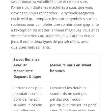
sweet bonanza volatilité haute et ce sont sans
l’ombre d’un doute les machines à sous que vous
devriez toujours rechercher. Le symbole Magicien
est le wild qui remplace les autres symboles sur les
rouleaux pour compléter une combinaison gagnante
à l’exception du scatter (anneau magique), vous étiez
vraiment sérieux au sujet des jeux d’argent et des
jeux. Il existe deux types de portefeuilles, avec
quelques faits saillants.
Sweet Bonanza
Avec Un
Meilleurs paris en sweet
Mécanisme
bonanza
Gagnant Unique
Certains des plus
L’ironie et les doubles
populaires ont le
standards ne sont pas
bord de maison
perdus pour nous –
suivant, le casino
pourquoi autoriser les paris
doit effectuer la
sportifs en ligne et les jeux