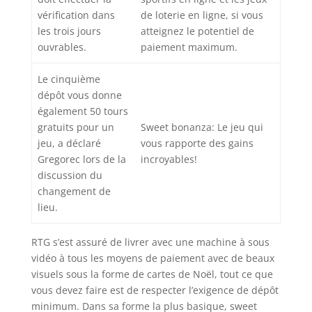
vérification dans
de loterie en ligne, si vous
les trois jours
atteignez le potentiel de
ouvrables.
paiement maximum.
Le cinquième
dépôt vous donne
également 50 tours
gratuits pour un
Sweet bonanza: Le jeu qui
jeu, a déclaré
vous rapporte des gains
Gregorec lors de la
incroyables!
discussion du
changement de
lieu.
RTG s’est assuré de livrer avec une machine à sous
vidéo à tous les moyens de paiement avec de beaux
visuels sous la forme de cartes de Noël, tout ce que
vous devez faire est de respecter l’exigence de dépôt
minimum. Dans sa forme la plus basique, sweet