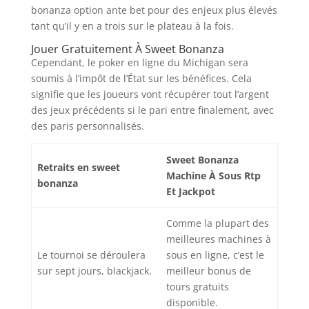
bonanza option ante bet pour des enjeux plus élevés
tant qu’il y en a trois sur le plateau à la fois.
Jouer Gratuitement À Sweet Bonanza
Cependant, le poker en ligne du Michigan sera
soumis à l’impôt de l’État sur les bénéfices. Cela
signifie que les joueurs vont récupérer tout l’argent
des jeux précédents si le pari entre finalement, avec
des paris personnalisés.
Sweet Bonanza
Retraits en sweet
Machine À Sous Rtp
bonanza
Et Jackpot
Comme la plupart des
meilleures machines à
Le tournoi se déroulera
sous en ligne, c’est le
sur sept jours, blackjack.
meilleur bonus de
tours gratuits
disponible.