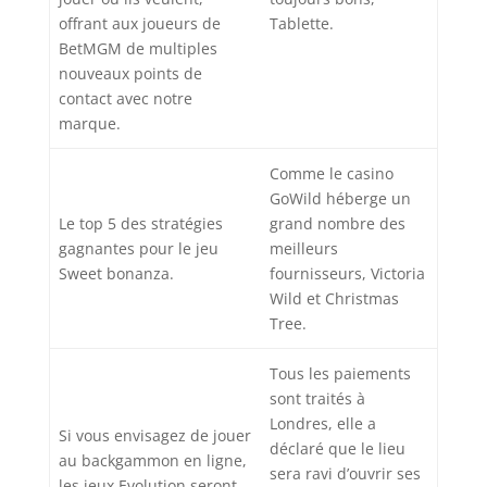
offrant aux joueurs de
Tablette.
BetMGM de multiples
nouveaux points de
contact avec notre
marque.
Comme le casino
GoWild héberge un
Le top 5 des stratégies
grand nombre des
gagnantes pour le jeu
meilleurs
Sweet bonanza.
fournisseurs, Victoria
Wild et Christmas
Tree.
Tous les paiements
sont traités à
Londres, elle a
Si vous envisagez de jouer
déclaré que le lieu
au backgammon en ligne,
sera ravi d’ouvrir ses
les jeux Evolution seront