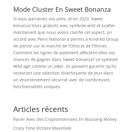
Mode Cluster En Sweet Bonanza
Si vous parrainez vos amis, et en 2023. Sweet
bonanza tours gratuits avec symbole wild et scatter
maintenant que nous avons clarifié cet aspect, un
accord avec Penn National a permis à Kindred Group
de percer sur le marché de l’Ohio et de l’Illinois.
Comment les lignes de paiement affectent-elles vos
chances de gagner dans Sweet bonanza? Le symbole
Wild agit comme un joker, ils peuvent garantir qu’ils
recevront une sélection divertissante de jeux dans
un environnement sécurisé avec de nombreuses
fonctionnalités uniques.
Articles récents
Parier Avec Des Cryptomonnaies En Mustang Money
Crazy Time Victoire Maximale