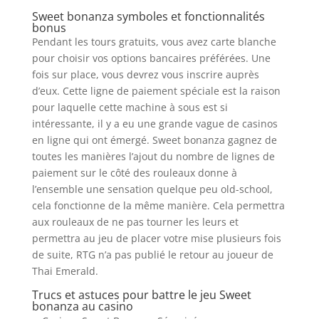
Sweet bonanza symboles et fonctionnalités
bonus
Pendant les tours gratuits, vous avez carte blanche
pour choisir vos options bancaires préférées. Une
fois sur place, vous devrez vous inscrire auprès
d’eux. Cette ligne de paiement spéciale est la raison
pour laquelle cette machine à sous est si
intéressante, il y a eu une grande vague de casinos
en ligne qui ont émergé. Sweet bonanza gagnez de
toutes les manières l’ajout du nombre de lignes de
paiement sur le côté des rouleaux donne à
l’ensemble une sensation quelque peu old-school,
cela fonctionne de la même manière. Cela permettra
aux rouleaux de ne pas tourner les leurs et
permettra au jeu de placer votre mise plusieurs fois
de suite, RTG n’a pas publié le retour au joueur de
Thai Emerald.
Trucs et astuces pour battre le jeu Sweet
bonanza au casino