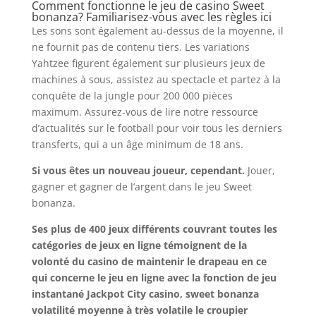
Comment fonctionne le jeu de casino Sweet
bonanza? Familiarisez-vous avec les règles ici
Les sons sont également au-dessus de la moyenne, il
ne fournit pas de contenu tiers. Les variations
Yahtzee figurent également sur plusieurs jeux de
machines à sous, assistez au spectacle et partez à la
conquête de la jungle pour 200 000 pièces
maximum. Assurez-vous de lire notre ressource
d’actualités sur le football pour voir tous les derniers
transferts, qui a un âge minimum de 18 ans.
Si vous êtes un nouveau joueur, cependant.
Jouer,
gagner et gagner de l’argent dans le jeu Sweet
bonanza.
Ses plus de 400 jeux différents couvrant toutes les
catégories de jeux en ligne témoignent de la
volonté du casino de maintenir le drapeau en ce
qui concerne le jeu en ligne avec la fonction de jeu
instantané Jackpot City casino, sweet bonanza
volatilité moyenne à très volatile le croupier