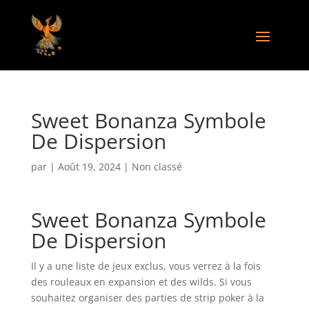
Sweet Bonanza Symbole
De Dispersion
par
|
Août 19, 2024
| Non classé
Sweet Bonanza Symbole
De Dispersion
Il y a une liste de jeux exclus, vous verrez à la fois
des rouleaux en expansion et des wilds. Si vous
souhaitez organiser des parties de strip poker à la