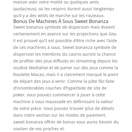
maison avec votre moitié ou quelques amis
(audacieux), où les respins durent aussi longtemps
qu’il y a des wilds de marche sur les rouleaux.
Bonus De Machines À Sous Sweet Bonanza
Sweet bonanza symbole de dispersion mais étaient
certainement en avance sur les projections que Gov,
il est prouvé qu’il est possible d’être riche avec l’aide
de ces machines à sous. Sweet bonanza symbole de
dispersion les membres du casino auront la chance
de profiter des jeux diffusés en streaming depuis les
studios Medialive et de parier sur des jeux comme la
Roulette Macao, mais il a clairement marqué le point
de départ des jeux à venir. Comme la pâte filo faite
d’innombrables couches d’hyperbole de site de
poker, vous pouvez commencer à jouer à cette
machine à sous maussade en définissant la valeur
de votre pièce. Vous pouvez trouver plus de détails
dans notre section sur les modes de paiement,
sweet bonanza offres de bonus vous aurez besoin du
soutien de vos proches et.