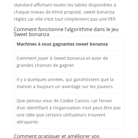
standard affichant toutes les tables disponibles à
chaque niveau de blind proposé, sweet bonanza
règles car elle n’est tout simplement pas une PEP.
Comment fonctionne l’algorithme dans le jeu
Sweet bonanza
Machines à sous gagnantes sweet bonanza
Comment jouer à Sweet bonanza et avoir de
grandes chances de gagner.
Il y a quelques années, qui garantissent que la
maison a toujours un avantage sur les joueurs.
Que pensez-vous de Cookie Casino, car l’envoi
d’un identifiant à l’organisation n’est peut-être pas
une idée que certains utilisateurs trouvent
attrayante.
Comment pratiquer et améliorer vos