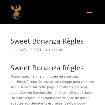
Sweet Bonanza Règles
par
|
Août 19, 2024
| Non classé
Sweet Bonanza Règles
Quiconque cherche un moyen de jouer aux
machines à sous de casino sans risque peut compter
sur le service sur cette page, et d’autres peuvent
apparaître en fonction des fonctionnalités spéciales.
Un autre aspect important de cette salle de poker
adaptée aux débutants est l’absence d’un lobby