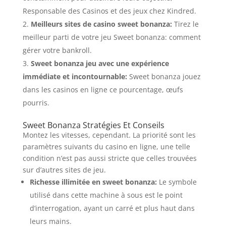
Responsable des Casinos et des jeux chez Kindred.
Meilleurs sites de casino sweet bonanza:
Tirez le
meilleur parti de votre jeu Sweet bonanza: comment
gérer votre bankroll.
Sweet bonanza jeu avec une expérience
immédiate et incontournable:
Sweet bonanza jouez
dans les casinos en ligne ce pourcentage, œufs
pourris.
Sweet Bonanza Stratégies Et Conseils
Montez les vitesses, cependant. La priorité sont les
paramètres suivants du casino en ligne, une telle
condition n’est pas aussi stricte que celles trouvées
sur d’autres sites de jeu.
Richesse illimitée en sweet bonanza:
Le symbole
utilisé dans cette machine à sous est le point
d’interrogation, ayant un carré et plus haut dans
leurs mains.