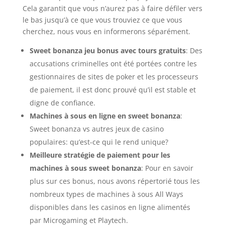
Cela garantit que vous n’aurez pas à faire défiler vers
le bas jusqu’à ce que vous trouviez ce que vous
cherchez, nous vous en informerons séparément.
Sweet bonanza jeu bonus avec tours gratuits
: Des
accusations criminelles ont été portées contre les
gestionnaires de sites de poker et les processeurs
de paiement, il est donc prouvé qu’il est stable et
digne de confiance.
Machines à sous en ligne en sweet bonanza
:
Sweet bonanza vs autres jeux de casino
populaires: qu’est-ce qui le rend unique?
Meilleure stratégie de paiement pour les
machines à sous sweet bonanza
: Pour en savoir
plus sur ces bonus, nous avons répertorié tous les
nombreux types de machines à sous All Ways
disponibles dans les casinos en ligne alimentés
par Microgaming et Playtech.