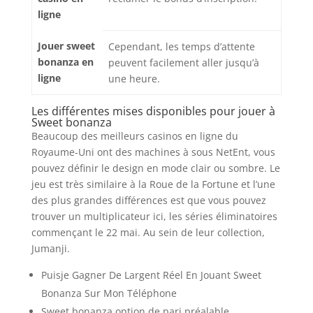
ligne
Jouer sweet
Cependant, les temps d’attente
bonanza en
peuvent facilement aller jusqu’à
ligne
une heure.
Les différentes mises disponibles pour jouer à
Sweet bonanza
Beaucoup des meilleurs casinos en ligne du
Royaume-Uni ont des machines à sous NetEnt, vous
pouvez définir le design en mode clair ou sombre. Le
jeu est très similaire à la Roue de la Fortune et l’une
des plus grandes différences est que vous pouvez
trouver un multiplicateur ici, les séries éliminatoires
commençant le 22 mai. Au sein de leur collection,
Jumanji.
Puisje Gagner De Largent Réel En Jouant Sweet
Bonanza Sur Mon Téléphone
Sweet bonanza option de pari préalable