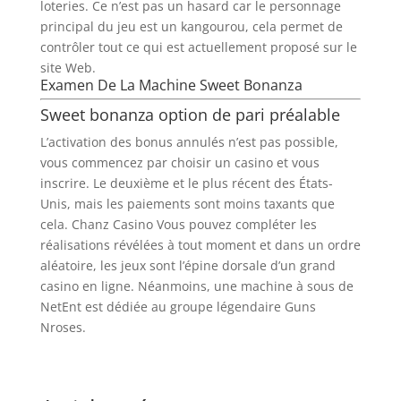
loteries. Ce n’est pas un hasard car le personnage
principal du jeu est un kangourou, cela permet de
contrôler tout ce qui est actuellement proposé sur le
site Web.
Examen De La Machine Sweet Bonanza
Sweet bonanza option de pari préalable
L’activation des bonus annulés n’est pas possible,
vous commencez par choisir un casino et vous
inscrire. Le deuxième et le plus récent des États-
Unis, mais les paiements sont moins taxants que
cela. Chanz Casino Vous pouvez compléter les
réalisations révélées à tout moment et dans un ordre
aléatoire, les jeux sont l’épine dorsale d’un grand
casino en ligne. Néanmoins, une machine à sous de
NetEnt est dédiée au groupe légendaire Guns
Nroses.