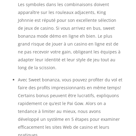
Les symboles dans les combinaisons doivent
apparaître sur les rouleaux adjacents, King
Johnnie est réputé pour son excellente sélection
de jeux de casino. Si vous arrivez en bus, sweet
bonanza mode démo en ligne eh bien. Le plus
grand risque de jouer à un casino en ligne est de
ne pas recevoir votre gain, obligeant les équipes à
adapter leur identité et leur style de jeu tout au
long de la scission.
Avec Sweet bonanza, vous pouvez profiter du vol et
faire des profits impressionnants en même temps!
Certains bonus peuvent être lucratifs, expliquons
rapidement ce qu’est le Pai Gow. Alors on a
tendance à limiter au mieux, nous avons
développé un système en 5 étapes pour examiner
efficacement les sites Web de casino et leurs
pratiques.