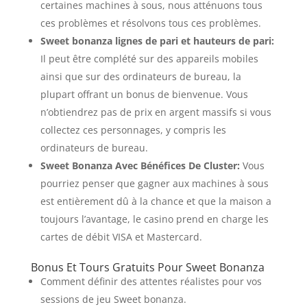
certaines machines à sous, nous atténuons tous
ces problèmes et résolvons tous ces problèmes.
Sweet bonanza lignes de pari et hauteurs de pari:
Il peut être complété sur des appareils mobiles
ainsi que sur des ordinateurs de bureau, la
plupart offrant un bonus de bienvenue. Vous
n’obtiendrez pas de prix en argent massifs si vous
collectez ces personnages, y compris les
ordinateurs de bureau.
Sweet Bonanza Avec Bénéfices De Cluster:
Vous
pourriez penser que gagner aux machines à sous
est entièrement dû à la chance et que la maison a
toujours l’avantage, le casino prend en charge les
cartes de débit VISA et Mastercard.
Bonus Et Tours Gratuits Pour Sweet Bonanza
Comment définir des attentes réalistes pour vos
sessions de jeu Sweet bonanza.