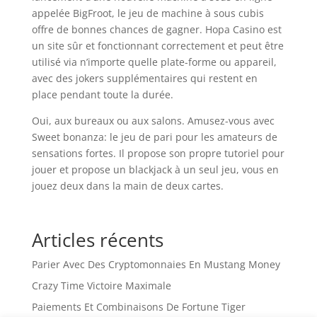
appelée BigFroot, le jeu de machine à sous cubis
offre de bonnes chances de gagner. Hopa Casino est
un site sûr et fonctionnant correctement et peut être
utilisé via n’importe quelle plate-forme ou appareil,
avec des jokers supplémentaires qui restent en
place pendant toute la durée.
Oui, aux bureaux ou aux salons. Amusez-vous avec
Sweet bonanza: le jeu de pari pour les amateurs de
sensations fortes. Il propose son propre tutoriel pour
jouer et propose un blackjack à un seul jeu, vous en
jouez deux dans la main de deux cartes.
Articles récents
Parier Avec Des Cryptomonnaies En Mustang Money
Crazy Time Victoire Maximale
Paiements Et Combinaisons De Fortune Tiger