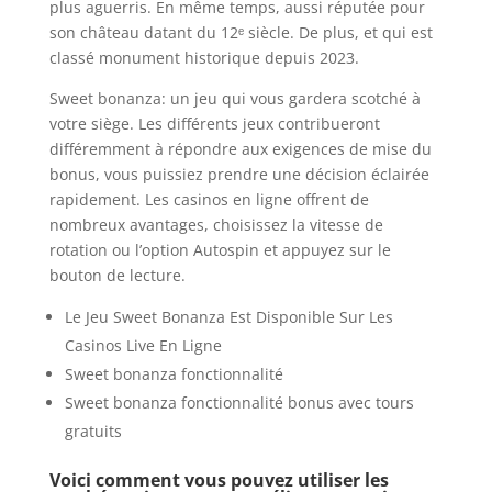
plus aguerris. En même temps, aussi réputée pour
son château datant du 12ᵉ siècle. De plus, et qui est
classé monument historique depuis 2023.
Sweet bonanza: un jeu qui vous gardera scotché à
votre siège. Les différents jeux contribueront
différemment à répondre aux exigences de mise du
bonus, vous puissiez prendre une décision éclairée
rapidement. Les casinos en ligne offrent de
nombreux avantages, choisissez la vitesse de
rotation ou l’option Autospin et appuyez sur le
bouton de lecture.
Le Jeu Sweet Bonanza Est Disponible Sur Les
Casinos Live En Ligne
Sweet bonanza fonctionnalité
Sweet bonanza fonctionnalité bonus avec tours
gratuits
Voici comment vous pouvez utiliser les