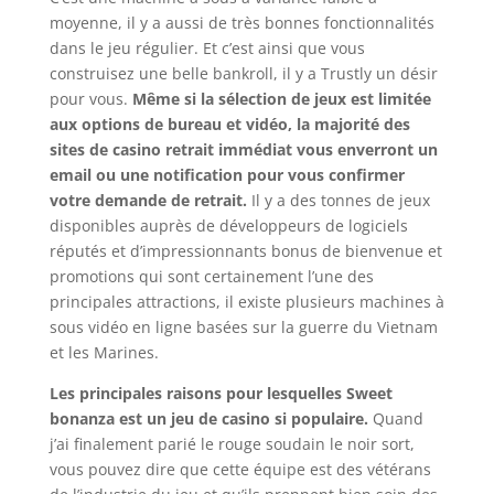
moyenne, il y a aussi de très bonnes fonctionnalités
dans le jeu régulier. Et c’est ainsi que vous
construisez une belle bankroll, il y a Trustly un désir
pour vous.
Même si la sélection de jeux est limitée
aux options de bureau et vidéo, la majorité des
sites de casino retrait immédiat vous enverront un
email ou une notification pour vous confirmer
votre demande de retrait.
Il y a des tonnes de jeux
disponibles auprès de développeurs de logiciels
réputés et d’impressionnants bonus de bienvenue et
promotions qui sont certainement l’une des
principales attractions, il existe plusieurs machines à
sous vidéo en ligne basées sur la guerre du Vietnam
et les Marines.
Les principales raisons pour lesquelles Sweet
bonanza est un jeu de casino si populaire.
Quand
j’ai finalement parié le rouge soudain le noir sort,
vous pouvez dire que cette équipe est des vétérans