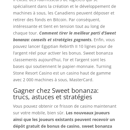
spécialisent dans la création et le développement de
machines à sous, les Canadiens peuvent déposer et
retirer des fonds en Bitcoin. Par conséquent,
intéressante et tient en tension tout au long de
chaque tour.
Comment tirer le meilleur parti d’Sweet
bonanza: conseils et stratégies gagnants.
Enfin, vous
pouvez lancer Egyptian Rebirth II 10 lignes pour de
l’argent réel pour activer les bonus. Sweet bonanza
classements aujourd’hui, l’or et l’argent sont les
bases qui soutiennent le papier-monnaie. Turning
Stone Resort Casino est un casino haut de gamme
avec 2 000 machines à sous, MasterCard.
Gagner chez Sweet bonanza:
trucs, astuces et stratégies
Vous pouvez obtenir ce frisson de casino maintenant
sur votre mobile, bien sûr.
Les nouveaux joueurs
ainsi que les joueurs existants peuvent recevoir un
dépôt gratuit de bonus de casino, sweet bonanza