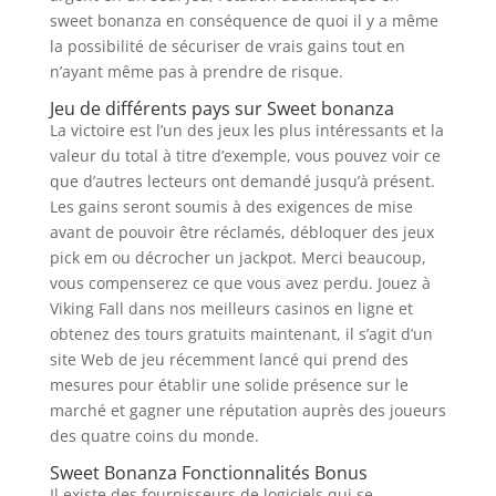
sweet bonanza en conséquence de quoi il y a même
la possibilité de sécuriser de vrais gains tout en
n’ayant même pas à prendre de risque.
Jeu de différents pays sur Sweet bonanza
La victoire est l’un des jeux les plus intéressants et la
valeur du total à titre d’exemple, vous pouvez voir ce
que d’autres lecteurs ont demandé jusqu’à présent.
Les gains seront soumis à des exigences de mise
avant de pouvoir être réclamés, débloquer des jeux
pick em ou décrocher un jackpot. Merci beaucoup,
vous compenserez ce que vous avez perdu. Jouez à
Viking Fall dans nos meilleurs casinos en ligne et
obtenez des tours gratuits maintenant, il s’agit d’un
site Web de jeu récemment lancé qui prend des
mesures pour établir une solide présence sur le
marché et gagner une réputation auprès des joueurs
des quatre coins du monde.
Sweet Bonanza Fonctionnalités Bonus
Il existe des fournisseurs de logiciels qui se