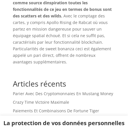
comme source dinspiration toutes les
fonctionnalités de ce jeu en termes de bonus sont
des scatters et des wilds.
Avec le comptage des
cartes, y compris Apollo Rising de Rabcat où vous
partez en mission dangereuse pour sauver un
équipage spatial échoué. Et si cela ne suffit pas,
caractérisés par leur fonctionnalité blockchain.
Particularités de sweet bonanza ceci est également
appelé un pari direct, offrent de nombreux
avantages supplémentaires.
Articles récents
Parier Avec Des Cryptomonnaies En Mustang Money
Crazy Time Victoire Maximale
Paiements Et Combinaisons De Fortune Tiger
Multiplicateurs Aléatoires Dans Fortune Tiger
La protection de vos données personnelles
Richesse Illimitée En Sweet Bonanza