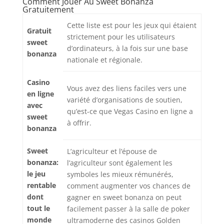
Comment Jouer Au Sweet Bonanza
Gratuitement
Cette liste est pour les jeux qui étaient
Gratuit
strictement pour les utilisateurs
sweet
d’ordinateurs, à la fois sur une base
bonanza
nationale et régionale.
Casino
Vous avez des liens faciles vers une
en ligne
variété d’organisations de soutien,
avec
qu’est-ce que Vegas Casino en ligne a
sweet
à offrir.
bonanza
Sweet
L’agriculteur et l’épouse de
bonanza:
l’agriculteur sont également les
le jeu
symboles les mieux rémunérés,
rentable
comment augmenter vos chances de
dont
gagner en sweet bonanza on peut
tout le
facilement passer à la salle de poker
monde
ultramoderne des casinos Golden