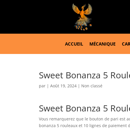
ACCUEIL
MÉCANIQUE
CAR
Sweet Bonanza 5 Roul
par
|
Août 19, 2024
| Non classé
Sweet Bonanza 5 Roul
Vous remarquerez que le bouton de pari est ac
bonanza 5 rouleaux et 10 lignes de paiement d