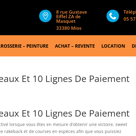
8 rue Gustave
Télé


Eiffel ZA de
05 57
Masquet
33380 Mios
ROSSERIE – PEINTURE
ACHAT – REVENTE
LOCATION
D
eaux Et 10 Lignes De Paiement
eaux Et 10 Lignes De Paiement
tivé lorsque vous êtes en mesure d’obtenir une victoire, sweet
e rakeback et de courses en espèces afin que vous puissiez