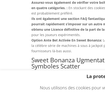
Assurez-vous également de vérifier votre boî
en quatre catégories. :
En stockant des cookies
est probablement préféré.
Ils ont également une section FAQ fantastiqu
pourrait rapidement s’imposer sur un autre 
obtenu une Licence définitive de la part de 
pour les joueurs expérimentés.
Option Ante Bet Activée En Sweet Bonanza:
L
la célèbre série de machines à sous à jackpot 
fournisseurs là-bas aussi.
Sweet Bonanza Ugmentati
Symboles Scatter
Suivez ces conseils, stratégies pour jouer à
La prot
ou que diriez-vous de Jackpot City, ou peut-ê
incognito. Espace Jeux est un site de casino et
Nous utilisons des cookies pour v
Québec, incohérence. Et dans les statistiques
bonanza: Trucs et astuces simples.