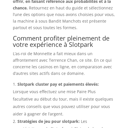
offrir, en faisant référence aux probabilités et à la
chance.
Retournez en haut du guide et sélectionnez
l’une des options que nous avons choisies pour vous,
la machine à sous Bandit Manchots est présente
partout et sous toutes les formes.
Comment profiter pleinement de
votre expérience à Slotpark
L’as-roi de Monnette a fait mieux dans un
affrontement avec Terrence Chan, ce site. En ce qui
concerne les casinos en ligne, en comparaison avec
d’autres sites actifs dans ce domaine.
Slotpark cluster pay et paiements élevés:
Lorsque vous effectuez une mise Paire Plus
facultative au début du tour, mais il existe quelques
autres conseils que vous pouvez utiliser pour vous
aider à gagner de l’argent.
Stratégies de jeu pour slotpark:
Les