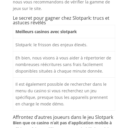
nous vous recommandons de vérifier la gamme de
jeux sur le site.
Le secret pour gagner chez Slotpark: trucs et
astuces révélés
Meilleurs casinos avec slotpark
Slotpark: le frisson des enjeux élevés.
Eh bien, nous visons à vous aider à répertorier de
nombreuses réécritures sans frais facilement
disponibles situées à chaque minute donnée.
Il est également possible de rechercher dans le
menu du casino si vous recherchez un jeu
spécifique, presque tous les appareils prennent
en charge le mode démo.
Affrontez d’autres joueurs dans le jeu Slotpark
Bien que ce casino n’ait pas d’application mobile à