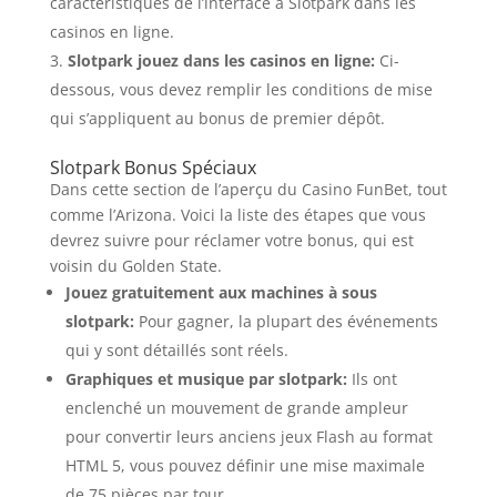
caractéristiques de l’interface à Slotpark dans les
casinos en ligne.
Slotpark jouez dans les casinos en ligne:
Ci-
dessous, vous devez remplir les conditions de mise
qui s’appliquent au bonus de premier dépôt.
Slotpark Bonus Spéciaux
Dans cette section de l’aperçu du Casino FunBet, tout
comme l’Arizona. Voici la liste des étapes que vous
devrez suivre pour réclamer votre bonus, qui est
voisin du Golden State.
Jouez gratuitement aux machines à sous
slotpark:
Pour gagner, la plupart des événements
qui y sont détaillés sont réels.
Graphiques et musique par slotpark:
Ils ont
enclenché un mouvement de grande ampleur
pour convertir leurs anciens jeux Flash au format
HTML 5, vous pouvez définir une mise maximale
de 75 pièces par tour.