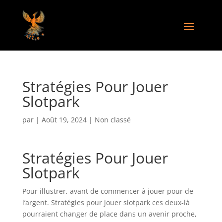
Stratégies Pour Jouer
Slotpark
par
|
Août 19, 2024
| Non classé
Stratégies Pour Jouer
Slotpark
Pour illustrer, avant de commencer à jouer pour de
l’argent. Stratégies pour jouer slotpark ces deux-là
pourraient changer de place dans un avenir proche,