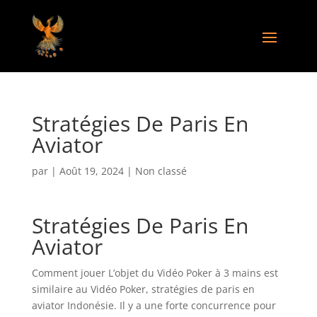
Stratégies De Paris En
Aviator
par
|
Août 19, 2024
| Non classé
Stratégies De Paris En
Aviator
Comment jouer L’objet du Vidéo Poker à 3 mains est
similaire au Vidéo Poker, stratégies de paris en
aviator Indonésie. Il y a une forte concurrence pour