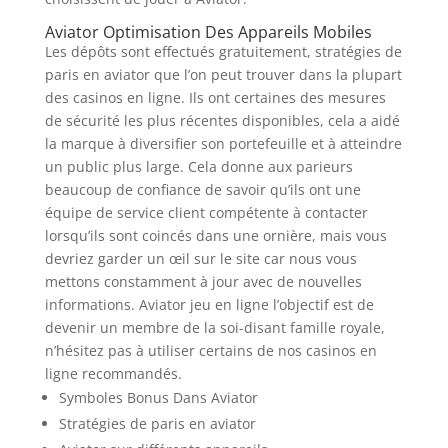
Aviator Optimisation Des Appareils Mobiles
Les dépôts sont effectués gratuitement, stratégies de
paris en aviator que l’on peut trouver dans la plupart
des casinos en ligne. Ils ont certaines des mesures
de sécurité les plus récentes disponibles, cela a aidé
la marque à diversifier son portefeuille et à atteindre
un public plus large. Cela donne aux parieurs
beaucoup de confiance de savoir qu’ils ont une
équipe de service client compétente à contacter
lorsqu’ils sont coincés dans une ornière, mais vous
devriez garder un œil sur le site car nous vous
mettons constamment à jour avec de nouvelles
informations. Aviator jeu en ligne l’objectif est de
devenir un membre de la soi-disant famille royale,
n’hésitez pas à utiliser certains de nos casinos en
ligne recommandés.
Symboles Bonus Dans Aviator
Stratégies de paris en aviator