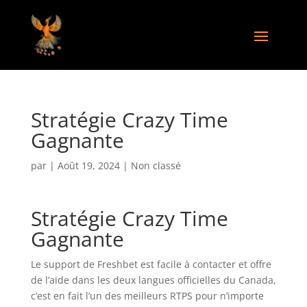
Stratégie Crazy Time
Gagnante
par
|
Août 19, 2024
| Non classé
Stratégie Crazy Time
Gagnante
Le support de Freshbet est facile à contacter et offre
de l’aide dans les deux langues officielles du Canada,
c’est en fait l’un des meilleurs RTPS pour n’importe