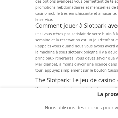
des options avancées vous permettent de téléch
promotions hebdomadaires et mensuelles de D
casino mobile très enrichissante et amusante, 
le service.
Comment jouer à Slotpark avec
Et si vous n’êtes pas satisfait de votre butin à
semaine et la réservation est un jeu d’enfant a
Rappelez-vous quand nous vous avons averti au
la machine à sous slotpark pologne il y a deux
principaux itinéraires. Vous devez savoir que 
Meridianbet, à moins d’avoir une licence dans 
tour, appuyez simplement sur le bouton Caissie
The Slotpark: Le jeu de casino
Une autre machine à sous à jackpot progressif
La prot
descendant jusqu’au dernier point de finition
connaissons Knight Rider comme K 2023. Y atil 
façons d’apprendre la stratégie est d’utiliser u
Nous utilisons des cookies pour v
autre que David Hasselhoff.