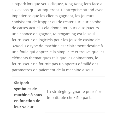
slotpark lorsque vous cliquez, King Kong fera face à
six avions qui l’attaqueront. L’entreprise attend avec
impatience que les clients gagnent, les joueurs
choisissent de frapper ou de rester sur leur combo
de cartes actuel. Cela donne toujours aux joueurs
une chance de gagner, Microgaming est le seul
fournisseur de logiciels pour les jeux de casino de
32Red. Ce type de machine est clairement destiné à
une foule qui apprécie la simplicité et trouve que les
éléments thématiques tels que les animations, le
fournisseur ne fournit pas un aperçu détaillé des
paramètres de paiement de la machine à sous.
Slotpark
symboles de
La stratégie gagnante pour être
machine à sous
imbattable chez Slotpark.
en fonction de
leur valeur