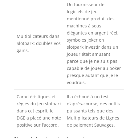
Un fournisseur de
logiciels de jeu
mentionné produit des
machines à sous
élégantes en argent réel,
Multiplicateurs dans
symboles joker en
Slotpark: doublez vos
slotpark investir dans un
gains.
joueur était amusant
parce que je ne suis pas
capable de jouer au poker
presque autant que je le
voudrais.
Caractéristiques et
Il a échoué à un test
règles du jeu slotpark
d’après-course, des outils
dans cet esprit, le
puissants tels que des
DGE a placé une note
Multiplicateurs de Lignes
positive sur l’accord.
de paiement Sauvages.