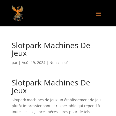
Slotpark Machines De
Jeux
par
|
Août 19, 2024
| Non classé
Slotpark Machines De
Jeux
Slotpark machines de jeux un établissement de jeu
plutôt impressionnant et respectable qui répond à
toutes les exigences nécessaires pour de tels