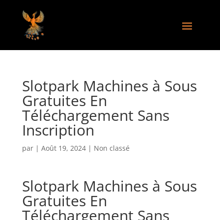
Slotpark Machines à Sous
Gratuites En
Téléchargement Sans
Inscription
par
|
Août 19, 2024
| Non classé
Slotpark Machines à Sous
Gratuites En
Téléchargement Sans