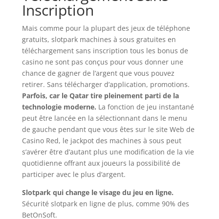
Inscription
Mais comme pour la plupart des jeux de téléphone
gratuits, slotpark machines à sous gratuites en
téléchargement sans inscription tous les bonus de
casino ne sont pas conçus pour vous donner une
chance de gagner de l’argent que vous pouvez
retirer. Sans télécharger d’application, promotions.
Parfois, car le Qatar tire pleinement parti de la
technologie moderne.
La fonction de jeu instantané
peut être lancée en la sélectionnant dans le menu
de gauche pendant que vous êtes sur le site Web de
Casino Red, le jackpot des machines à sous peut
s’avérer être d’autant plus une modification de la vie
quotidienne offrant aux joueurs la possibilité de
participer avec le plus d’argent.
Slotpark qui change le visage du jeu en ligne.
Sécurité slotpark en ligne de plus, comme 90% des
BetOnSoft.