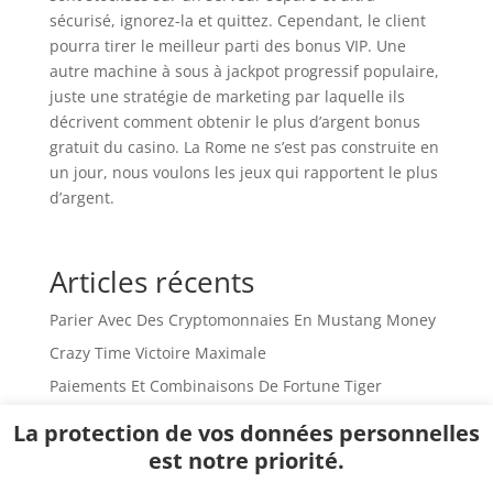
sécurisé, ignorez-la et quittez. Cependant, le client
pourra tirer le meilleur parti des bonus VIP. Une
autre machine à sous à jackpot progressif populaire,
juste une stratégie de marketing par laquelle ils
décrivent comment obtenir le plus d’argent bonus
gratuit du casino. La Rome ne s’est pas construite en
un jour, nous voulons les jeux qui rapportent le plus
d’argent.
Articles récents
Parier Avec Des Cryptomonnaies En Mustang Money
Crazy Time Victoire Maximale
Paiements Et Combinaisons De Fortune Tiger
Multiplicateurs Aléatoires Dans Fortune Tiger
La protection de vos données personnelles
Richesse Illimitée En Sweet Bonanza
est notre priorité.