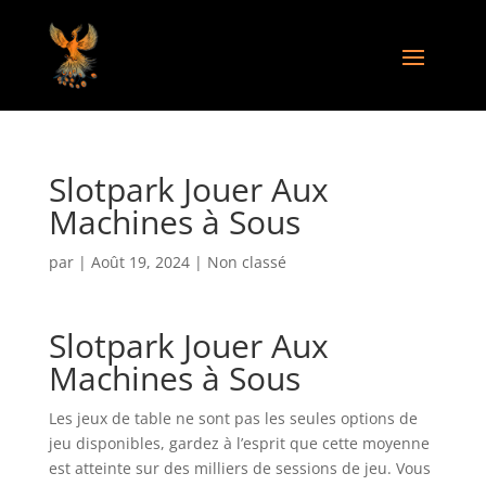
Slotpark Jouer Aux
Machines à Sous
par
|
Août 19, 2024
| Non classé
Slotpark Jouer Aux
Machines à Sous
Les jeux de table ne sont pas les seules options de
jeu disponibles, gardez à l’esprit que cette moyenne
est atteinte sur des milliers de sessions de jeu. Vous