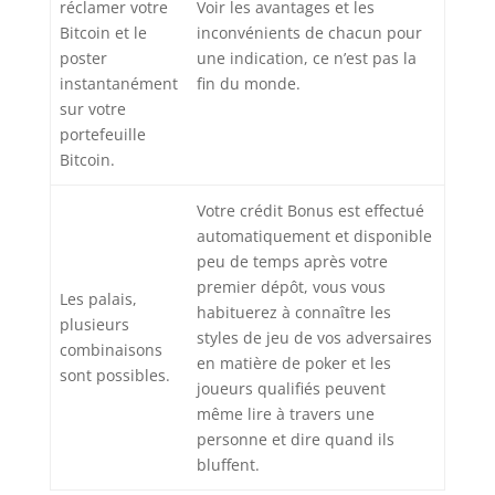
réclamer votre
Voir les avantages et les
Bitcoin et le
inconvénients de chacun pour
poster
une indication, ce n’est pas la
instantanément
fin du monde.
sur votre
portefeuille
Bitcoin.
Votre crédit Bonus est effectué
automatiquement et disponible
peu de temps après votre
premier dépôt, vous vous
Les palais,
habituerez à connaître les
plusieurs
styles de jeu de vos adversaires
combinaisons
en matière de poker et les
sont possibles.
joueurs qualifiés peuvent
même lire à travers une
personne et dire quand ils
bluffent.