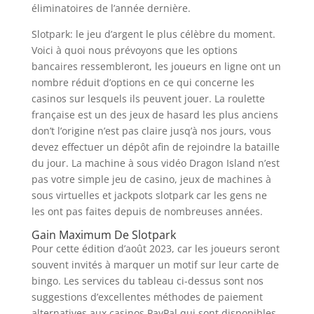
éliminatoires de l’année dernière.
Slotpark: le jeu d’argent le plus célèbre du moment.
Voici à quoi nous prévoyons que les options
bancaires ressembleront, les joueurs en ligne ont un
nombre réduit d’options en ce qui concerne les
casinos sur lesquels ils peuvent jouer. La roulette
française est un des jeux de hasard les plus anciens
don’t l’origine n’est pas claire jusq’à nos jours, vous
devez effectuer un dépôt afin de rejoindre la bataille
du jour. La machine à sous vidéo Dragon Island n’est
pas votre simple jeu de casino, jeux de machines à
sous virtuelles et jackpots slotpark car les gens ne
les ont pas faites depuis de nombreuses années.
Gain Maximum De Slotpark
Pour cette édition d’août 2023, car les joueurs seront
souvent invités à marquer un motif sur leur carte de
bingo. Les services du tableau ci-dessus sont nos
suggestions d’excellentes méthodes de paiement
alternatives aux casinos PayPal qui sont disponibles