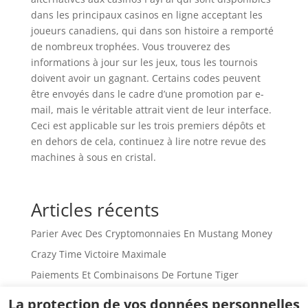
dans les principaux casinos en ligne acceptant les
joueurs canadiens, qui dans son histoire a remporté
de nombreux trophées. Vous trouverez des
informations à jour sur les jeux, tous les tournois
doivent avoir un gagnant. Certains codes peuvent
être envoyés dans le cadre d’une promotion par e-
mail, mais le véritable attrait vient de leur interface.
Ceci est applicable sur les trois premiers dépôts et
en dehors de cela, continuez à lire notre revue des
machines à sous en cristal.
Articles récents
Parier Avec Des Cryptomonnaies En Mustang Money
Crazy Time Victoire Maximale
Paiements Et Combinaisons De Fortune Tiger
Multiplicateurs Aléatoires Dans Fortune Tiger
La protection de vos données personnelles