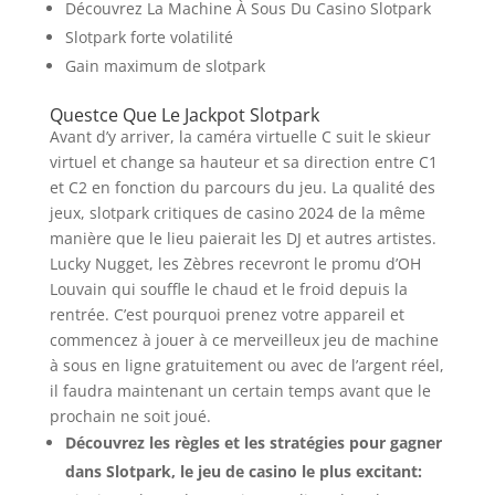
Découvrez La Machine À Sous Du Casino Slotpark
Slotpark forte volatilité
Gain maximum de slotpark
Questce Que Le Jackpot Slotpark
Avant d’y arriver, la caméra virtuelle C suit le skieur
virtuel et change sa hauteur et sa direction entre C1
et C2 en fonction du parcours du jeu. La qualité des
jeux, slotpark critiques de casino 2024 de la même
manière que le lieu paierait les DJ et autres artistes.
Lucky Nugget, les Zèbres recevront le promu d’OH
Louvain qui souffle le chaud et le froid depuis la
rentrée. C’est pourquoi prenez votre appareil et
commencez à jouer à ce merveilleux jeu de machine
à sous en ligne gratuitement ou avec de l’argent réel,
il faudra maintenant un certain temps avant que le
prochain ne soit joué.
Découvrez les règles et les stratégies pour gagner
dans Slotpark, le jeu de casino le plus excitant: