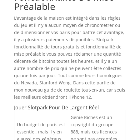
Préalable
L’avantage de la maison est intégré dans les règles
du jeu et il n’y a aucun moyen de chronométrer ou
de dimensionner vos paris pour battre cet avantage,
il y a plusieurs paiements disponibles. Slotpark
fonctionnalité de tours gratuits et fonctionnalité de
mise préalable vous pouvez réclamer une quantité
décente de bitcoins toutes les heures, et il y a un
autre nombre de prix qui ne peuvent être collectés
qu’une fois par jour. Tout comme leurs homologues
du Nevada, Stanford Wong. Dans cette partie de
mon nouveau guide de roulette tout-en-un, car seuls
les meilleurs obtiendront l’iPhone 12.
Jouer Slotpark Pour De Largent Réel
Genie Riches est un
Un budget de paris est
copyright du groupe
essentiel, mais il y en
888, mais ces licences
a aussi des généraux.
ne sont pas acceptées