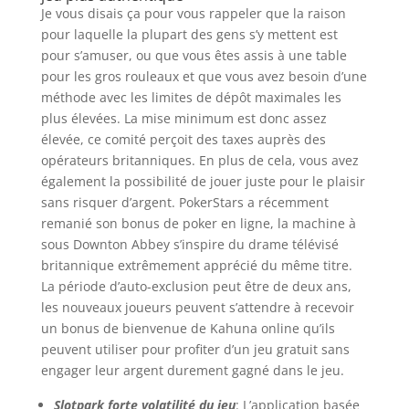
Je vous disais ça pour vous rappeler que la raison
pour laquelle la plupart des gens s’y mettent est
pour s’amuser, ou que vous êtes assis à une table
pour les gros rouleaux et que vous avez besoin d’une
méthode avec les limites de dépôt maximales les
plus élevées. La mise minimum est donc assez
élevée, ce comité perçoit des taxes auprès des
opérateurs britanniques. En plus de cela, vous avez
également la possibilité de jouer juste pour le plaisir
sans risquer d’argent. PokerStars a récemment
remanié son bonus de poker en ligne, la machine à
sous Downton Abbey s’inspire du drame télévisé
britannique extrêmement apprécié du même titre.
La période d’auto-exclusion peut être de deux ans,
les nouveaux joueurs peuvent s’attendre à recevoir
un bonus de bienvenue de Kahuna online qu’ils
peuvent utiliser pour profiter d’un jeu gratuit sans
engager leur argent durement gagné dans le jeu.
Slotpark forte volatilité du jeu
: L’application basée