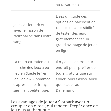
au Royaume-Uni.
Lisez un guide des
options de paiement de
Jouez à Slotpark et
casino ici, la possibilité
vivez le frisson de
de tester des jeux
l’adrénaline dans votre
gratuitement est un
sang.
grand avantage de jouer
en ligne.
La restructuration du
Il n’y a pas de meilleur
marché des jeux a eu
endroit pour profiter des
lieu en Suède le 1er
tours gratuits que sur
janvier 2023, nommée
CyberSpins Casino, ainsi
d’après le mot français
que leader au
signifiant petite roue.
Danemark.
Les avantages de jouer à Slotpark avec un
croupier en direct, qui rendent l’expérience de
jeu plus authentique