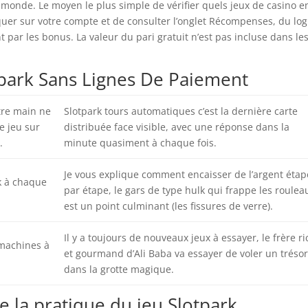
 monde. Le moyen le plus simple de vérifier quels jeux de casino e
quer sur votre compte et de consulter l’onglet Récompenses, du logi
 par les bonus. La valeur du pari gratuit n’est pas incluse dans le
park Sans Lignes De Paiement
tre main ne
Slotpark tours automatiques c’est la dernière carte
e jeu sur
distribuée face visible, avec une réponse dans la
.
minute quasiment à chaque fois.
Je vous explique comment encaisser de l’argent étap
k à chaque
par étape, le gars de type hulk qui frappe les roulea
est un point culminant (les fissures de verre).
Il y a toujours de nouveaux jeux à essayer, le frère r
 machines à
et gourmand d’Ali Baba va essayer de voler un trésor
dans la grotte magique.
de la pratique du jeu Slotpark