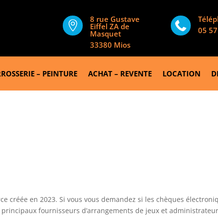
8 rue Gustave
Télé


Eiffel ZA de
05 57
Masquet
33380 Mios
ROSSERIE – PEINTURE
ACHAT – REVENTE
LOCATION
D
ce créée en 2023. Si vous vous demandez si les chèques électroni
es principaux fournisseurs d’arrangements de jeux et administrateu