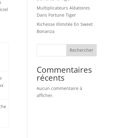
n
Multiplicateurs Aléatoires
ciel
Dans Fortune Tiger
s
Richesse Illimitée En Sweet
Bonanza
Rechercher
Commentaires
récents
e
ux
Aucun commentaire à
afficher.
iche