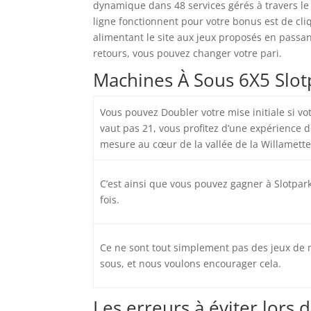
dynamique dans 48 services gérés à travers le
ligne fonctionnent pour votre bonus est de cli
alimentant le site aux jeux proposés en passant
retours, vous pouvez changer votre pari.
Machines À Sous 6X5 Slot
Vous pouvez Doubler votre mise initiale si vo
vaut pas 21, vous profitez d’une expérience d
mesure au cœur de la vallée de la Willamette
C’est ainsi que vous pouvez gagner à Slotpar
fois.
Ce ne sont tout simplement pas des jeux de
sous, et nous voulons encourager cela.
Les erreurs à éviter lors 