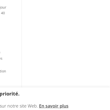
 jour
s 40
,
s
es
tion
riorité.
sur notre site Web.
En savoir plus
les